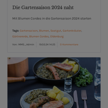
Die Gartensaison 2024 naht
Mit Blumen Cordes in die Gartensaison 2024 starten
Tags:
Gartensaison
,
Blumen
,
Saatgut
,
Gartenkräuter
,
Gärtnererde
,
Blumen Cordes
,
Oldenburg
Von: MMS_Admin
19.02.24 14:25
0 Kommentare