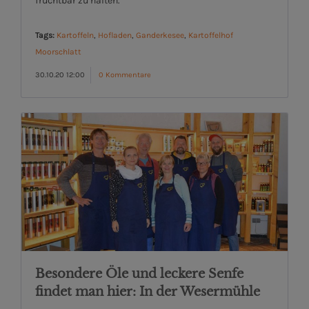
fruchtbar zu halten.
Tags:
Kartoffeln
,
Hofladen
,
Ganderkesee
,
Kartoffelhof
Moorschlatt
30.10.20 12:00
0 Kommentare
Besondere Öle und leckere Senfe
findet man hier: In der Wesermühle