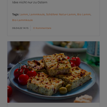
Idee nicht nur zu Ostern
Tags:
Lamm
,
Lammkeule
,
Schäferei Natur-Lamm
,
Bio Lamm
,
Bio-Lammkeule
06.04.22 14:15
0 Kommentare