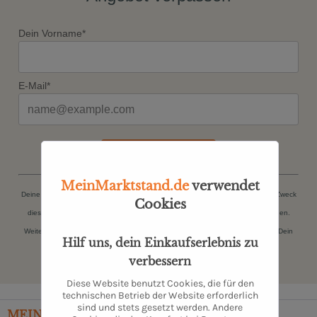
Dein Vorname*
E-Mail*
JETZT ANMELDEN
MeinMarktstand.de
verwendet
Deine persönlichen Daten (Name, E-Mail-Adresse) werden ausschließlich zum Zweck
Cookies
dieser Zusendungen gespeichert. Du kannst Dich jederzeit kostenfrei abmelden.
Weitere Informationen findest Du in unserer
Datenschutzerklärung
. Danke für Dein
Hilf uns, dein Einkaufserlebnis zu
Vertrauen.
verbessern
Diese Website benutzt Cookies, die für den
technischen Betrieb der Website erforderlich
sind und stets gesetzt werden. Andere
MEIN
MARKTSTAND
– TÄGLICHE FRISCHE