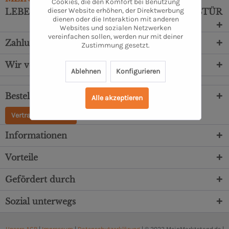
Cookies, die den Komfort bei Benutzung
dieser Website erhöhen, der Direktwerbung
LEBENSMITTEL DIREKT VOR DEINE HAUSTÜR
dienen oder die Interaktion mit anderen
Websites und sozialen Netzwerken
vereinfachen sollen, werden nur mit deiner
Zahlungsarten
Zustimmung gesetzt.
Wir versenden mit
Ablehnen
Konfigurieren
Bestellung, Service & Beratung
Alle akzeptieren
Vertrag widerrufen
Informationen
Vorteile
Gefördert durch
Sozial unterwegs