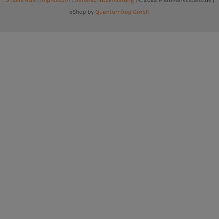
Unsere AGB
|
Impressum
|
Datenschutzerklärung
| © 2022 MeinMarktstand.de |
eShop by
Quantumfrog GmbH