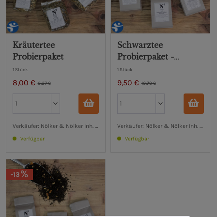
Kräutertee
Schwarztee
Probierpaket
Probierpaket -
Ostfriesische
1 Stück
1 Stück
Teestunde
8,00 €
9,50 €
9,27 €
10,70 €
Verkäufer: Nölker & Nölker Inh. Hendrik Nölker e.K.
Verkäufer: Nölker & Nölker Inh. Hendri
Verfügbar
Verfügbar
-13