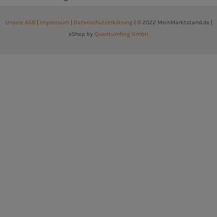
Unsere AGB
|
Impressum
|
Datenschutzerklärung
| © 2022 MeinMarktstand.de |
eShop by
Quantumfrog GmbH