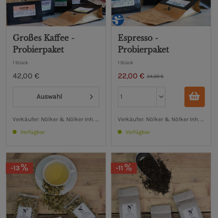
Großes Kaffee -
Espresso -
Probierpaket
Probierpaket
1 Stück
1 Stück
42,00 €
22,00 €
24,00 €
Auswahl
Verkäufer: Nölker & Nölker Inh. Hendrik Nölker e.K.
Verkäufer: Nölker & Nölker Inh. Hendri
Verfügbar
Verfügbar
-13
-11