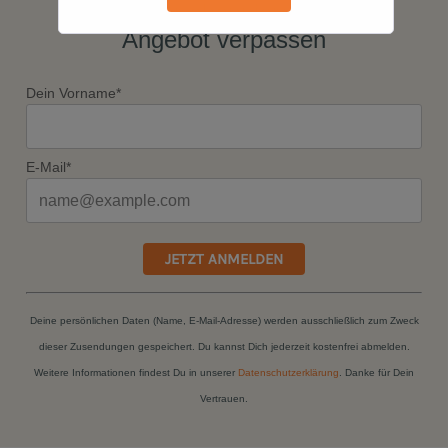
Newsletter abonnieren & kein
Angebot verpassen
Dein Vorname*
E-Mail*
JETZT ANMELDEN
Deine persönlichen Daten (Name, E-Mail-Adresse) werden ausschließlich zum Zweck
dieser Zusendungen gespeichert. Du kannst Dich jederzeit kostenfrei abmelden.
Weitere Informationen findest Du in unserer
Datenschutzerklärung
. Danke für Dein
Vertrauen.