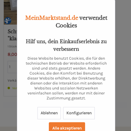
MeinMarktstand.de
verwendet
Cookies
Schwarztee
"klassisch"
Hilf uns, dein Einkaufserlebnis zu
Probierpaket
1 Stück
verbessern
8,00 €
9,27 €
Diese Website benutzt Cookies, die für den
technischen Betrieb der Website erforderlich
sind und stets gesetzt werden. Andere
Cookies, die den Komfort bei Benutzung
dieser Website erhöhen, der Direktwerbung
Verkäufer: Nölker & Nölker Inh. Hendrik Nölker e.K.
dienen oder die Interaktion mit anderen
Websites und sozialen Netzwerken
Verfügbar
vereinfachen sollen, werden nur mit deiner
Zustimmung gesetzt.
Ablehnen
Konfigurieren
Alle akzeptieren