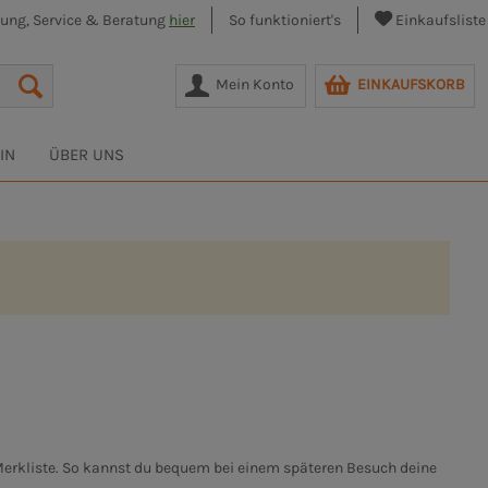
lung, Service & Beratung
hier
So funktioniert's
Einkaufsliste
Mein Konto
EINKAUFSKORB
IN
ÜBER UNS
Merkliste. So kannst du bequem bei einem späteren Besuch deine