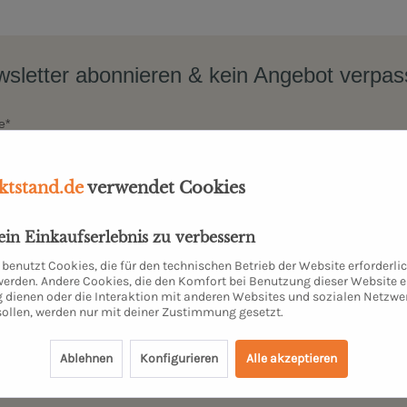
sletter abonnieren & kein Angebot verpa
e*
tstand.de
verwendet Cookies
dein Einkaufserlebnis zu verbessern
benutzt Cookies, die für den technischen Betrieb der Website erforderli
JETZT ANMELDEN
 werden. Andere Cookies, die den Komfort bei Benutzung dieser Website e
 dienen oder die Interaktion mit anderen Websites und sozialen Netzwe
sollen, werden nur mit deiner Zustimmung gesetzt.
hen Daten (Name, E-Mail-Adresse) werden ausschließlich zum Zweck dieser Zusendungen gespei
Ablehnen
Konfigurieren
Alle akzeptieren
kostenfrei abmelden. Weitere Informationen findest Du in unserer
Datenschutzerklärung
. Danke für