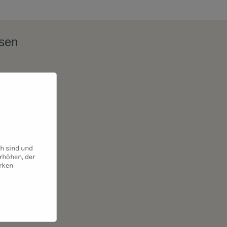
ssen
ch sind und
rhöhen, der
rken
chert. Du kannst
 Dein Vertrauen.