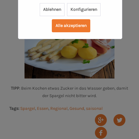
Ablehnen
Konfigurieren
Alle akzeptieren
TIPP
: Beim Kochen etwas Zucker in das Wasser geben, damit
der Spargel nicht bitter wird.
Tags:
Spargel
,
Essen
,
Regional
,
Gesund
,
saisonal