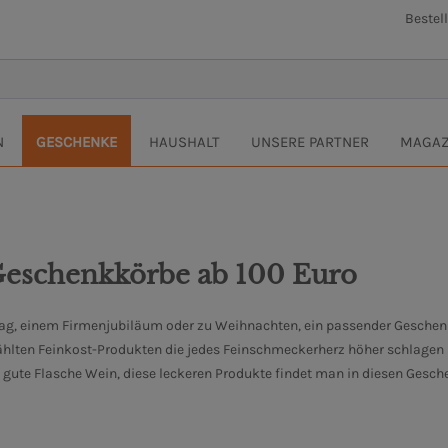
Bestel
N
GESCHENKE
HAUSHALT
UNSERE PARTNER
MAGAZ
Geschenkkörbe ab 100 Euro
ag, einem Firmenjubiläum oder zu Weihnachten, ein passender Geschenk-
hlten Feinkost-Produkten die jedes Feinschmeckerherz höher schlagen l
e gute Flasche Wein, diese leckeren Produkte findet man in diesen Gesc