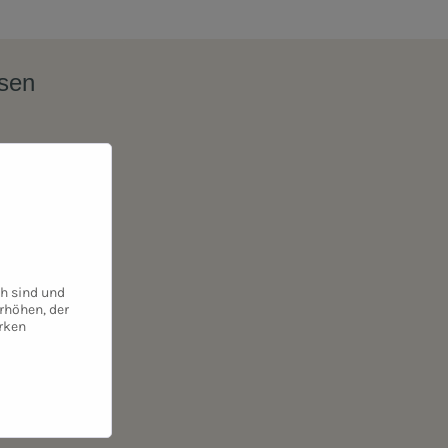
ssen
ch sind und
rhöhen, der
rken
chert. Du kannst
 Dein Vertrauen.