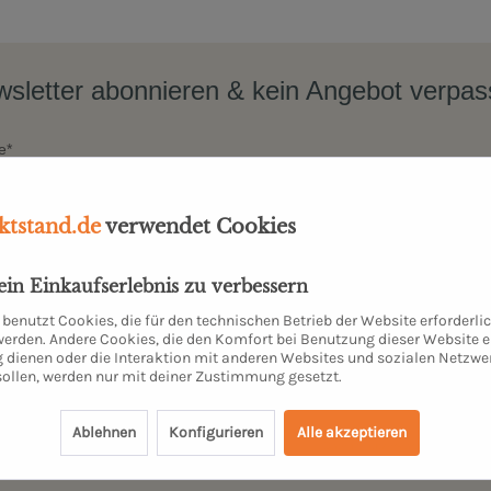
sletter abonnieren & kein Angebot verpa
e*
tstand.de
verwendet Cookies
dein Einkaufserlebnis zu verbessern
benutzt Cookies, die für den technischen Betrieb der Website erforderli
JETZT ANMELDEN
 werden. Andere Cookies, die den Komfort bei Benutzung dieser Website e
 dienen oder die Interaktion mit anderen Websites und sozialen Netzwe
sollen, werden nur mit deiner Zustimmung gesetzt.
hen Daten (Name, E-Mail-Adresse) werden ausschließlich zum Zweck dieser Zusendungen gespei
Ablehnen
Konfigurieren
Alle akzeptieren
kostenfrei abmelden. Weitere Informationen findest Du in unserer
Datenschutzerklärung
. Danke für