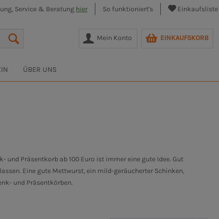
lung, Service & Beratung
hier
So funktioniert's
Einkaufsliste
Mein Konto
EINKAUFSKORB
IN
ÜBER UNS
 und Präsentkorb ab 100 Euro ist immer eine gute Idee. Gut
assen. Eine gute Mettwurst, ein mild-geräucherter Schinken,
henk- und Präsentkörben.