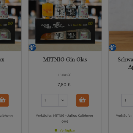
ox
MITNIG Gin Glas
Schwa
A
1 Paket(e)
7,50 €
Kalbhenn 
Verkäufer: MITNIG - Julius Kalbhenn 
Verkäufer:
OHG
Verfügbar