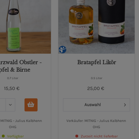
rzwald Obstler -
Bratapfel Likör
pfel & Birne
0.7 Liter
0.5 Liter
15,50 €
25,00 €
Auswahl
 MITNIG - Julius Kalbhenn 
Verkäufer: MITNIG - Julius Kalbhenn 
OHG
OHG
Verfügbar
Zurzeit nicht lieferbar