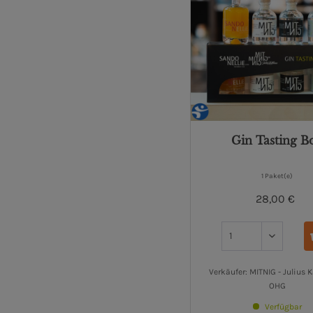
Gin Tasting B
1 Paket(e)
28,00 €
Verkäufer: MITNIG - Julius 
OHG
Verfügbar