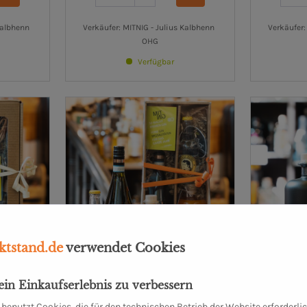
Kalbhenn 
Verkäufer: MITNIG - Julius Kalbhenn 
Verkäufer:
OHG
Verfügbar
tstand.de
verwendet Cookies
dein Einkaufserlebnis zu verbessern
istmas
Geschenkebox
G
onic
Sandonellie Gin + Tonic +
benutzt Cookies, die für den technischen Betrieb der Website erforderli