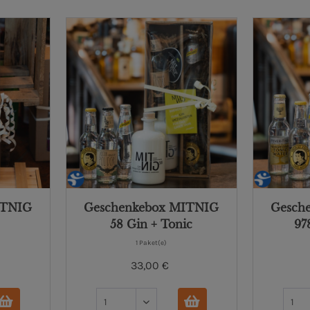
ITNIG
Geschenkebox MITNIG
Gesch
58 Gin + Tonic
97
1 Paket(e)
33,00 €