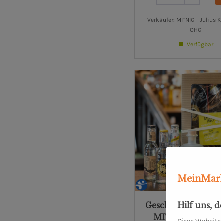
Verkäufer: MITNIG - Julius 
OHG
Verfügbar
MeinMark
Hilf uns, 
Geschenkebox Chr
MITNIG Gin + T
Diese Website 