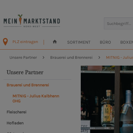
PLZ eintragen
SORTIMENT
BÜRO
BOXE
Unsere Partner
Brauerei und Brennerei
MITNIG - Juli
Unsere Partner
Brauerei und Brennerei
MITNIG - Julius Kalbhenn
OHG
Fleischerei
Hofladen