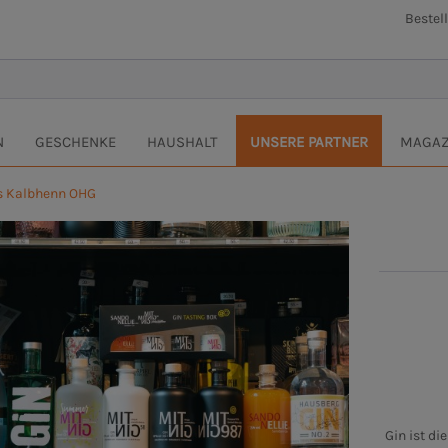
Bestel
N
GESCHENKE
HAUSHALT
UNSERE PARTNER
MAGAZ
us Kalbhenn OHG
Gin ist d