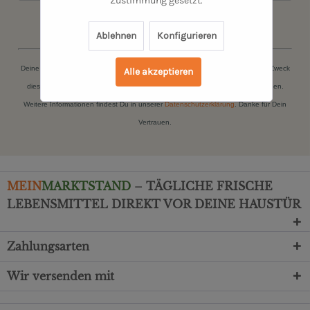
Zustimmung gesetzt.
JETZT ANMELDEN
Ablehnen
Konfigurieren
Deine persönlichen Daten (Name, E-Mail-Adresse) werden ausschließlich zum Zweck
Alle akzeptieren
dieser Zusendungen gespeichert. Du kannst Dich jederzeit kostenfrei abmelden.
Weitere Informationen findest Du in unserer
Datenschutzerklärung
. Danke für Dein
Vertrauen.
MEIN
MARKTSTAND
– TÄGLICHE FRISCHE
LEBENSMITTEL DIREKT VOR DEINE HAUSTÜR
Zahlungsarten
Wir versenden mit