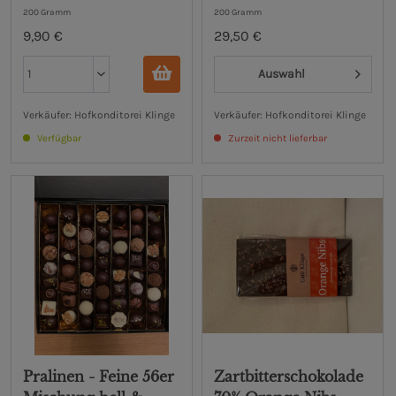
dunkel
200 Gramm
200 Gramm
9,90 €
29,50 €
Auswahl
Verkäufer: Hofkonditorei Klinge
Verkäufer: Hofkonditorei Klinge
Verfügbar
Zurzeit nicht lieferbar
Pralinen - Feine 56er
Zartbitterschokolade