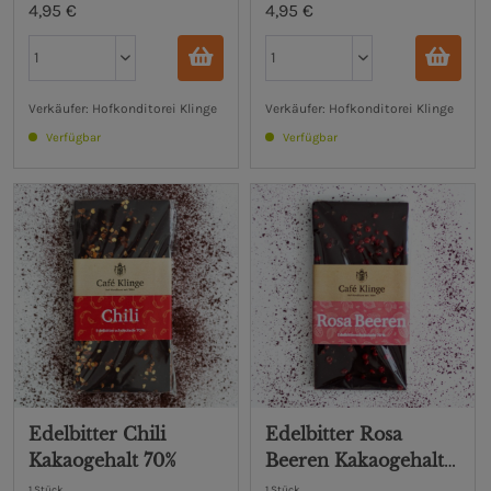
4,95 €
4,95 €
Verkäufer: Hofkonditorei Klinge
Verkäufer: Hofkonditorei Klinge
Verfügbar
Verfügbar
Edelbitter Chili
Edelbitter Rosa
Kakaogehalt 70%
Beeren Kakaogehalt
70%
1 Stück
1 Stück