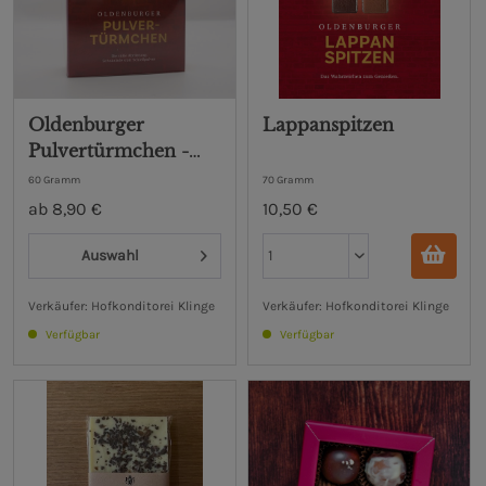
Oldenburger
Lappanspitzen
Pulvertürmchen -
Schokolade
60 Gramm
70 Gramm
ab 8,90 €
10,50 €
Auswahl
Verkäufer: Hofkonditorei Klinge
Verkäufer: Hofkonditorei Klinge
Verfügbar
Verfügbar