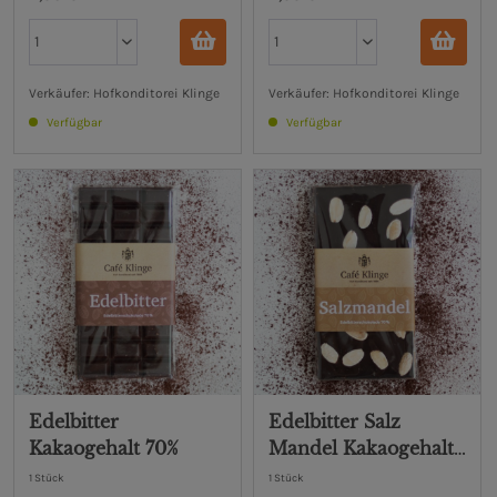
Verkäufer: Hofkonditorei Klinge
Verkäufer: Hofkonditorei Klinge
Verfügbar
Verfügbar
Edelbitter
Edelbitter Salz
Kakaogehalt 70%
Mandel Kakaogehalt
70%
1 Stück
1 Stück