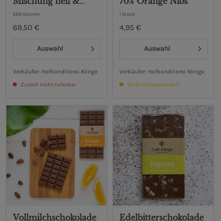
Mischung hell &
70% Orange Nibs
dunkel
560 Gramm
1 Stück
69,50 €
4,95 €
Auswahl
Auswahl
Verkäufer: Hofkonditorei Klinge
Verkäufer: Hofkonditorei Klinge
Zurzeit nicht lieferbar
Wird nachproduziert
Vollmilchschokolade
Edelbitterschokolade