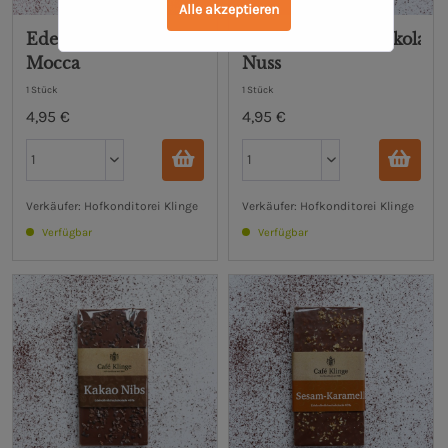
Alle akzeptieren
Edelvollmilchschokolade
Edelvollmilchschokolade
Mocca
Nuss
1 Stück
1 Stück
4,95 €
4,95 €
Verkäufer: Hofkonditorei Klinge
Verkäufer: Hofkonditorei Klinge
Verfügbar
Verfügbar