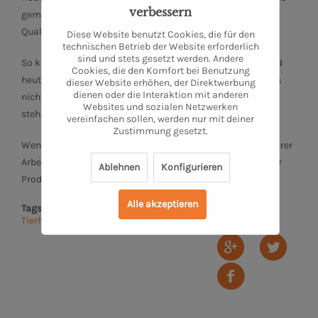
verbessern
gemeinsames Rind haben wir mit Freunden geteilt. Die
Qualität hat uns umgehauen”, erinnert sich Tim.
Diese Website benutzt Cookies, die für den
technischen Betrieb der Website erforderlich
sind und stets gesetzt werden. Andere
So kamen schnell zahlreiche Interessenten zusammen und
Cookies, die den Komfort bei Benutzung
heute hat Privatebeef einen festen Kundenstamm. Und das
dieser Website erhöhen, der Direktwerbung
dienen oder die Interaktion mit anderen
nicht ohne Grund, denn das Tierwohl und der Geschmack
Websites und sozialen Netzwerken
stehen bei Privatebeef schon immer an erster Stelle.
vereinfachen sollen, werden nur mit deiner
Zustimmung gesetzt.
Wenn du dir die Produkte genauer ansehen und dich von ihrer
Arbeit inspirieren lassen möchtest, dann schau auf unserer
Ablehnen
Konfigurieren
Produzentenseite von Privatebeef vorbei!
Alle akzeptieren
Tags:
Privatebeef
,
hochwertiges Fleisch
,
artgerechte
Tierhaltung
,
Dry Age
,
Weidehaltung