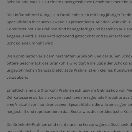
Schokolade, was sie zu einem unvergesslichen Geschmackserlebnis
Die Hofkonditorei Klinge, ein Familienbetrieb mit langjähriger Tradi
Spezialitäten in neuem Gewand zu präsentieren.
Mit den Grünkohl-Pr
Konditorkunst.
Die Pralinen sind handgefertigt und bestehen aus so
angebaut wird.
Dieser wird schonend getrocknet und zu einer feinen 
Schokolade umhüllt wird.
Die Kombination aus dem herzhaften Grünkohl und der süßen Scho
bittere Geschmack des Grünkohls wird durch die Süße der Schokola
ungewöhnlichen Genuss bietet.
Jede Praline ist ein kleines Kunstwer
verzaubern.
Erhältlich sind die Grünkohl Pralinen exklusiv im Onlineshop von 
Delikatesse erwerben, sondern auch andere regionale Produkte au
eine Vielzahl von handverlesenen Spezialitäten, die alle eines geme
hergestellt und repräsentieren das Beste, was die norddeutsche Küch
Die Grünkohl-Pralinen sind nicht nur eine hervorragende Geschenki
ungewöhnlicher Geschmackskombinationen, sondern auch eine tolle 