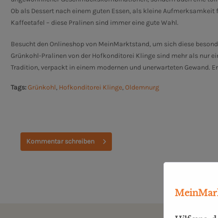
Ob als Dessert nach einem guten Essen, als kleine Aufmerksamkeit f
Kaffeetafel – diese Pralinen sind immer eine gute Wahl.
Besucht den Onlineshop von MeinMarktstand, um sich diese besond
Grünkohl-Pralinen von der Hofkonditorei Klinge sind mehr als nur ei
Tradition, verpackt in einem modernen und unerwarteten Gewand.
Er
Tags:
Grünkohl
,
Hofkonditorei Klinge
,
Oldemnurg
Kommentar schreiben
MeinMark