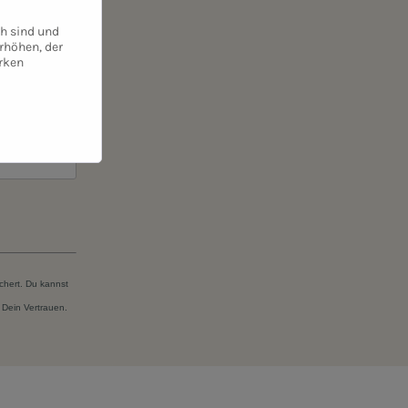
ssen
ch sind und
rhöhen, der
rken
chert. Du kannst
 Dein Vertrauen.