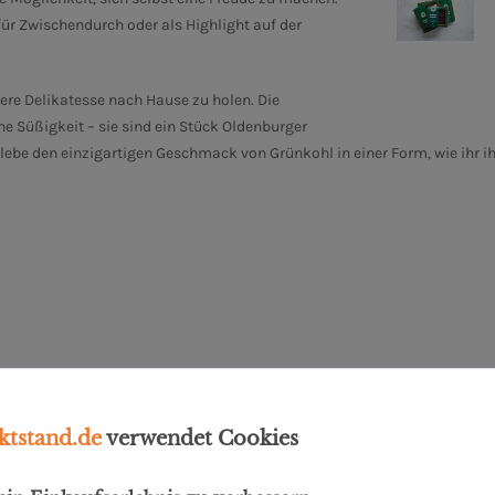
ür Zwischendurch oder als Highlight auf der
ere Delikatesse nach Hause zu holen.
Die
ne Süßigkeit – sie sind ein Stück Oldenburger
lebe den einzigartigen Geschmack von Grünkohl in einer Form, wie ihr ih
tstand.de
verwendet Cookies