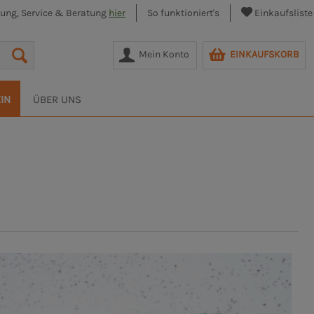
lung, Service & Beratung
hier
So funktioniert's
Einkaufsliste
Mein Konto
EINKAUFSKORB
IN
ÜBER UNS