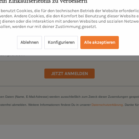
dein Einkaufserlebnis zu verbessern
sletter abonnieren & kein Angebot verpa
benutzt Cookies, die für den technischen Betrieb der Website erforderli
 werden. Andere Cookies, die den Komfort bei Benutzung dieser Website e
e*
 dienen oder die Interaktion mit anderen Websites und sozialen Netzwe
sollen, werden nur mit deiner Zustimmung gesetzt.
Ablehnen
Konfigurieren
Alle akzeptieren
JETZT ANMELDEN
hen Daten (Name, E-Mail-Adresse) werden ausschließlich zum Zweck dieser Zusendungen gespei
kostenfrei abmelden. Weitere Informationen findest Du in unserer
Datenschutzerklärung
. Danke für