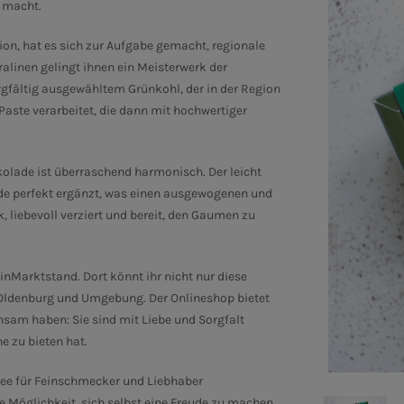
 macht.
tion, hat es sich zur Aufgabe gemacht, regionale
alinen gelingt ihnen ein Meisterwerk der
rgfältig ausgewähltem Grünkohl, der in der Region
Paste verarbeitet, die dann mit hochwertiger
kolade ist überraschend harmonisch.
Der leicht
de perfekt ergänzt, was einen ausgewogenen und
k, liebevoll verziert und bereit, den Gaumen zu
MeinMarktstand.
Dort könnt ihr nicht nur diese
s Oldenburg und Umgebung.
Der Onlineshop bietet
insam haben: Sie sind mit Liebe und Sorgfalt
e zu bieten hat.
dee für Feinschmecker und Liebhaber
Möglichkeit, sich selbst eine Freude zu machen.