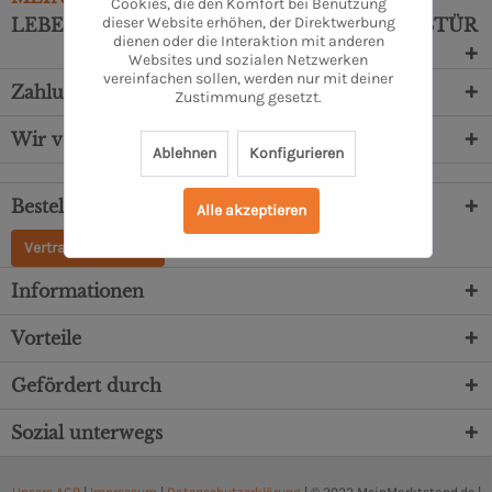
Cookies, die den Komfort bei Benutzung
dieser Website erhöhen, der Direktwerbung
LEBENSMITTEL DIREKT VOR DEINE HAUSTÜR
dienen oder die Interaktion mit anderen
Websites und sozialen Netzwerken
vereinfachen sollen, werden nur mit deiner
Zahlungsarten
Zustimmung gesetzt.
Wir versenden mit
Ablehnen
Konfigurieren
Bestellung, Service & Beratung
Alle akzeptieren
Vertrag widerrufen
Informationen
Vorteile
Gefördert durch
Sozial unterwegs