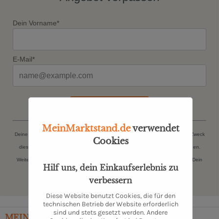
Dein Vorname*
E-Mail*
JETZT ANMELDEN
MeinMarktstand.de
verwendet
Deine persönlichen Daten (Name, E-Mail-Adresse) werden ausschließlich zum Zweck
Cookies
dieser Zusendungen gespeichert. Du kannst Dich jederzeit kostenfrei abmelden.
Weitere Informationen findest Du in unserer
Datenschutzerklärung
. Danke für Dein
Hilf uns, dein Einkaufserlebnis zu
Vertrauen.
verbessern
Diese Website benutzt Cookies, die für den
technischen Betrieb der Website erforderlich
sind und stets gesetzt werden. Andere
MEIN
MARKTSTAND
– TÄGLICHE FRISCHE