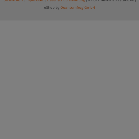
Unsere AGB
|
Impressum
|
Datenschutzerklärung
| © 2022 MeinMarktstand.de |
eShop by
Quantumfrog GmbH