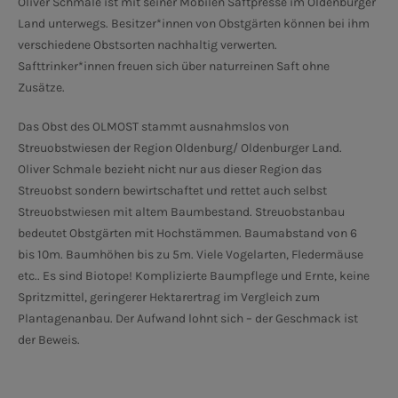
Oliver Schmale ist mit seiner Mobilen Saftpresse im Oldenburger
Land unterwegs. Besitzer*innen von Obstgärten können bei ihm
verschiedene Obstsorten nachhaltig verwerten.
Safttrinker*innen freuen sich über naturreinen Saft ohne
Zusätze.
Das Obst des OLMOST stammt ausnahmslos von
Streuobstwiesen der Region Oldenburg/ Oldenburger Land.
Oliver Schmale bezieht nicht nur aus dieser Region das
Streuobst sondern bewirtschaftet und rettet auch selbst
Streuobstwiesen mit altem Baumbestand. Streuobstanbau
bedeutet Obstgärten mit Hochstämmen. Baumabstand von 6
bis 10m. Baumhöhen bis zu 5m. Viele Vogelarten, Fledermäuse
etc.. Es sind Biotope! Komplizierte Baumpflege und Ernte, keine
Spritzmittel, geringerer Hektarertrag im Vergleich zum
Plantagenanbau. Der Aufwand lohnt sich – der Geschmack ist
der Beweis.