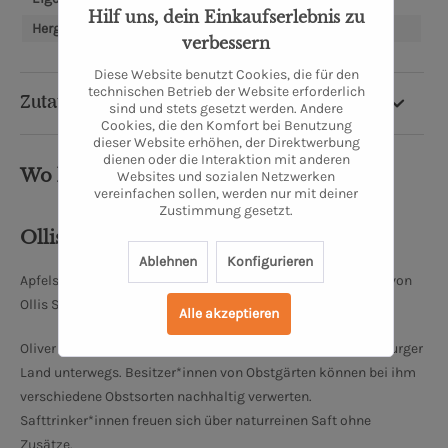
Hilf uns, dein Einkaufserlebnis zu
Hergestellt in:
Oldenburg
verbessern
Diese Website benutzt Cookies, die für den
technischen Betrieb der Website erforderlich
Zutaten & Nährwerte
sind und stets gesetzt werden. Andere
Cookies, die den Komfort bei Benutzung
dieser Website erhöhen, der Direktwerbung
dienen oder die Interaktion mit anderen
Wo kommt's her?
Websites und sozialen Netzwerken
vereinfachen sollen, werden nur mit deiner
Zustimmung gesetzt.
Ollis Saftladen
Ablehnen
Konfigurieren
Apfelsaft von Oldenburger Streuobstwiesen frisch gepresst von
Ollis Saftladen.
Alle akzeptieren
Oliver Schmale ist mit seiner Mobilen Saftpresse im Oldenburger
Land unterwegs. Besitzer*innen von Obstgärten können bei ihm
verschiedene Obstsorten nachhaltig verwerten.
Safttrinker*innen freuen sich über naturreinen Saft ohne
Zusätze.