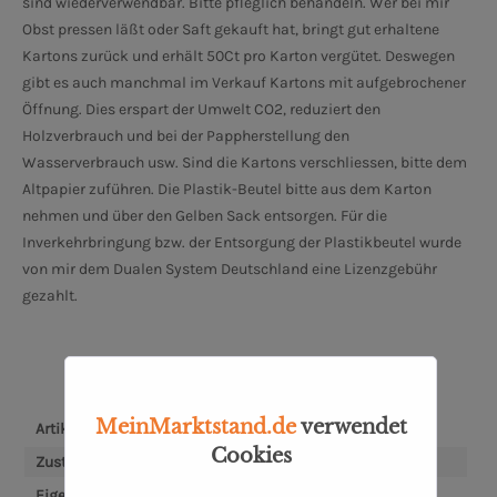
sind wiederverwendbar. Bitte pfleglich behandeln. Wer bei mir
Obst pressen läßt oder Saft gekauft hat, bringt gut erhaltene
Kartons zurück und erhält 50Ct pro Karton vergütet. Deswegen
gibt es auch manchmal im Verkauf Kartons mit aufgebrochener
Öffnung. Dies erspart der Umwelt CO2, reduziert den
Holzverbrauch und bei der Pappherstellung den
Wasserverbrauch usw. Sind die Kartons verschliessen, bitte dem
Altpapier zuführen. Die Plastik-Beutel bitte aus dem Karton
nehmen und über den Gelben Sack entsorgen. Für die
Inverkehrbringung bzw. der Entsorgung der Plastikbeutel wurde
von mir dem Dualen System Deutschland eine Lizenzgebühr
gezahlt.
MeinMarktstand.de
verwendet
Artikel-Nr.:
SW10798
Cookies
Zusteller:
CITIPOST Oldenburg
Eigenschaften:
Vegetarisch