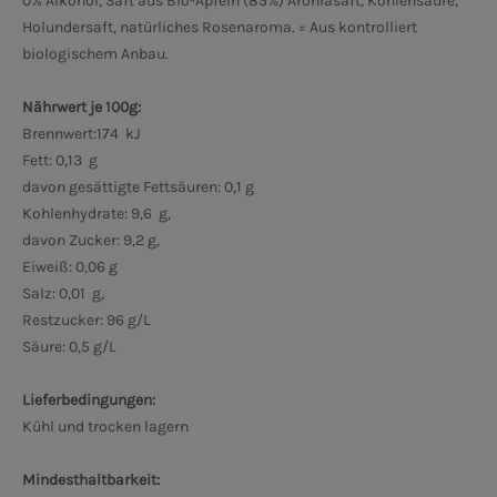
0% Alkohol, Saft aus Bio-Äpfeln (85%) Aroniasaft, Kohlensäure,
Holundersaft, natürliches Rosenaroma. = Aus kontrolliert
biologischem Anbau.
Nährwert je 100g:
Brennwert:174 kJ
Fett: 0,13 g
davon gesättigte Fettsäuren: 0,1 g
Kohlenhydrate: 9,6 g,
davon Zucker: 9,2 g,
Eiweiß: 0,06 g
Salz: 0,01 g,
Restzucker: 96 g/L
Säure: 0,5 g/L
Lieferbedingungen:
Kühl und trocken lagern
Mindesthaltbarkeit: