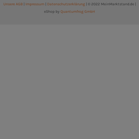
Unsere AGB
|
Impressum
|
Datenschutzerklärung
| © 2022 MeinMarktstand.de |
eShop by
Quantumfrog GmbH