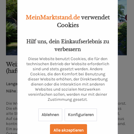
MeinMarktstand.de
verwendet
Cookies
Hilf uns, dein Einkaufserlebnis zu
verbessern
Diese Website benutzt Cookies, die für den
technischen Betrieb der Website erforderlich
Weindiele® M.K. Weinhandel UG
sind und stets gesetzt werden. Andere
(haftungsbeschränkt)
Cookies, die den Komfort bei Benutzung
dieser Website erhöhen, der Direktwerbung
Lange Wischen 10, 26655 Westerstede
dienen oder die Interaktion mit anderen
Websites und sozialen Netzwerken
Nähe zum Oldenburger Schloss: 32 km
vereinfachen sollen, werden nur mit deiner
Zustimmung gesetzt.
Die Weindiele® liegt am ruhigen Rand von Westerstede in Ihorst.
Die ehemalige Hofstelle wurde liebevoll Restauriert und in das
alte Stallgebäude wurde unserer kleiner Weinladen integriert.
Ablehnen
Konfigurieren
Auf ca. 30 Quadratmetern finden sich ausschließlich Weine aus
kontrolliert biologischem Anbau, überwiegend aus Deutschland.
Ein ausgesuchter Teil aus Spanien, Frankreich, Italien und
Alle akzeptieren
Österreich rundet das Sortiment ab.