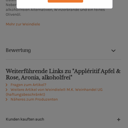
Neben den Weinen haben wir eine interessante Auswahl an
alkoholfreien Alternativen, Winzerbrände und ein feines
Olivenöl.
Mehr zur Weindiele
Bewertung
Weiterführende Links zu "Appléritif Apfel &
Rose, Aronia, alkoholfrei"
Fragen zum Artikel?
Weitere Artikel von Weindiele® M.K. Weinhandel UG
(haftungsbeschränkt)
Näheres zum Produzenten
Kunden kauften auch