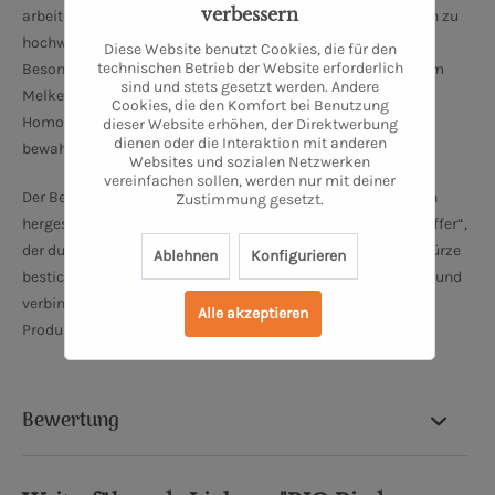
verbessern
arbeiten. Die Molkerei verarbeitet die eigene Bio-Weidemilch zu
hochwertigen Produkten wie Quark, Joghurt und Käse.
Diese Website benutzt Cookies, die für den
technischen Betrieb der Website erforderlich
Besonders hervorzuheben ist, dass die Milch direkt nach dem
sind und stets gesetzt werden. Andere
Melken weiterverarbeitet wird, ohne Pasteurisierung oder
Cookies, die den Komfort bei Benutzung
Homogenisierung, um einen natürlichen Geschmack zu
dieser Website erhöhen, der Direktwerbung
dienen oder die Interaktion mit anderen
bewahren.
Websites und sozialen Netzwerken
vereinfachen sollen, werden nur mit deiner
Der Betrieb bietet unter anderem verschiedene handwerklich
Zustimmung gesetzt.
hergestellte Käseprodukte, darunter den „DEMETER Brie Pfeffer“,
der durch die Kombination von cremigem Brie und Pfefferwürze
Ablehnen
Konfigurieren
besticht. Bauer Freigeist setzt auf Qualität und Regionalität und
verbindet traditionelle Handwerkskunst mit innovativen
Alle akzeptieren
Produkten.
Bewertung