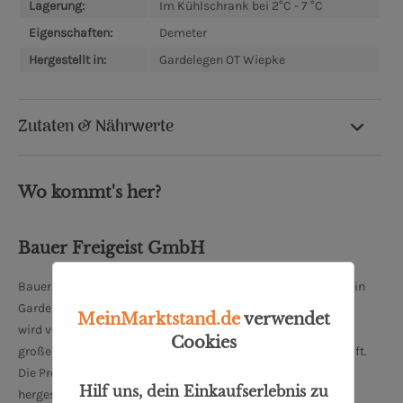
Lagerung:
Im Kühlschrank bei 2°C - 7 °C
Eigenschaften:
Demeter
Hergestellt in:
Gardelegen OT Wiepke
Zutaten & Nährwerte
Wo kommt's her?
Bauer Freigeist GmbH
Bauer Freigeist GmbH ist eine Molkerei und Käserei mit Sitz in
Gardelegen OT Wiepke, Sachsen-Anhalt. Der Familienbetrieb
MeinMarktstand.de
verwendet
wird von Linda Becker und Tilmann Dreysse geführt und legt
Cookies
großen Wert auf nachhaltige und ökologische Landwirtschaft.
Die Produkte werden nach strengen Demeter-Richtlinien
Hilf uns, dein Einkaufserlebnis zu
hergestellt, was bedeutet, dass sie biologisch-dynamisch