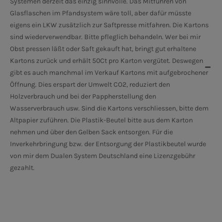
Systemen derzeit das einzig sinnvolle. Das Mitführen von
Glasflaschen im Pfandsystem wäre toll, aber dafür müsste
eigens ein LKW zusätzlich zur Saftpresse mitfahren. Die Kartons
sind wiederverwendbar. Bitte pfleglich behandeln. Wer bei mir
Obst pressen läßt oder Saft gekauft hat, bringt gut erhaltene
Kartons zurück und erhält 50Ct pro Karton vergütet. Deswegen
gibt es auch manchmal im Verkauf Kartons mit aufgebrochener
Öffnung. Dies erspart der Umwelt CO2, reduziert den
Holzverbrauch und bei der Pappherstellung den
Wasserverbrauch usw. Sind die Kartons verschliessen, bitte dem
Altpapier zuführen. Die Plastik-Beutel bitte aus dem Karton
nehmen und über den Gelben Sack entsorgen. Für die
Inverkehrbringung bzw. der Entsorgung der Plastikbeutel wurde
von mir dem Dualen System Deutschland eine Lizenzgebühr
gezahlt.