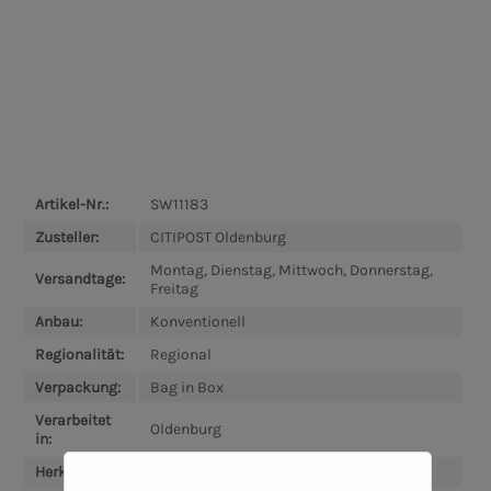
Artikel-Nr.:
SW11183
Zusteller:
CITIPOST Oldenburg
Montag, Dienstag, Mittwoch, Donnerstag,
Versandtage:
Freitag
Anbau:
Konventionell
Regionalität:
Regional
Verpackung:
Bag in Box
Verarbeitet
Oldenburg
in:
Herkunft:
Bad Zwischenahn