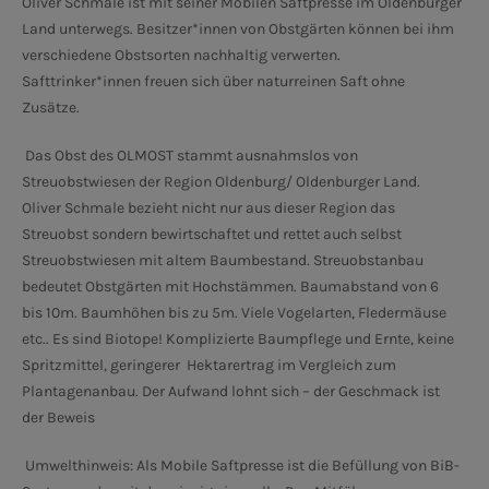
Oliver Schmale ist mit seiner Mobilen Saftpresse im Oldenburger
Land unterwegs. Besitzer*innen von Obstgärten können bei ihm
verschiedene Obstsorten nachhaltig verwerten.
Safttrinker*innen freuen sich über naturreinen Saft ohne
Zusätze.
Das Obst des OLMOST stammt ausnahmslos von
Streuobstwiesen der Region Oldenburg/ Oldenburger Land.
Oliver Schmale bezieht nicht nur aus dieser Region das
Streuobst sondern bewirtschaftet und rettet auch selbst
Streuobstwiesen mit altem Baumbestand. Streuobstanbau
bedeutet Obstgärten mit Hochstämmen. Baumabstand von 6
bis 10m. Baumhöhen bis zu 5m. Viele Vogelarten, Fledermäuse
etc.. Es sind Biotope! Komplizierte Baumpflege und Ernte, keine
Spritzmittel, geringerer
Hektarertrag im Vergleich zum
Plantagenanbau. Der Aufwand lohnt sich – der Geschmack ist
der Beweis
Umwelthinweis: Als Mobile Saftpresse ist die Befüllung von BiB-