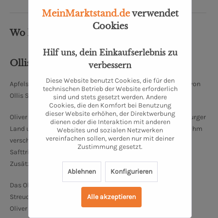
MeinMarktstand.de
verwendet
Cookies
Wo kommt's her?
Hilf uns, dein Einkaufserlebnis zu
Ollis Saftladen
verbessern
Diese Website benutzt Cookies, die für den
Apfelsaft von Oldenburger Streuobstwiesen frisch gepresst von
technischen Betrieb der Website erforderlich
Ollis Saftladen.
sind und stets gesetzt werden. Andere
Cookies, die den Komfort bei Benutzung
dieser Website erhöhen, der Direktwerbung
Oliver Schmale ist mit seiner Mobilen Saftpresse im Oldenburger
dienen oder die Interaktion mit anderen
Land unterwegs. Besitzer*innen von Obstgärten können bei ihm
Websites und sozialen Netzwerken
vereinfachen sollen, werden nur mit deiner
verschiedene Obstsorten nachhaltig verwerten.
Zustimmung gesetzt.
Safttrinker*innen freuen sich über naturreinen Saft ohne
Zusätze.
Ablehnen
Konfigurieren
Das Obst des OLMOST stammt ausnahmslos von
Alle akzeptieren
Streuobstwiesen der Region Oldenburg/ Oldenburger Land.
Oliver Schmale bezieht nicht nur aus dieser Region das