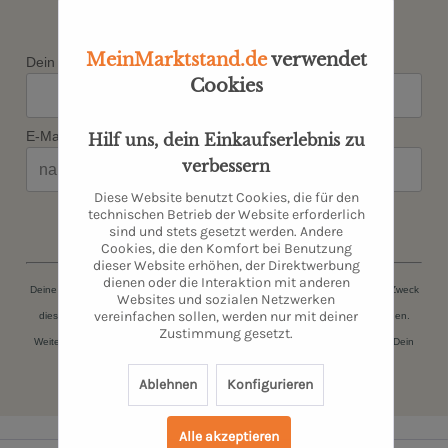
Angebot verpassen
MeinMarktstand.de
verwendet
Dein Vorname*
Cookies
E-Mail*
Hilf uns, dein Einkaufserlebnis zu
verbessern
Diese Website benutzt Cookies, die für den
technischen Betrieb der Website erforderlich
JETZT ANMELDEN
sind und stets gesetzt werden. Andere
Cookies, die den Komfort bei Benutzung
dieser Website erhöhen, der Direktwerbung
dienen oder die Interaktion mit anderen
Deine persönlichen Daten (Name, E-Mail-Adresse) werden ausschließlich zum Zweck
Websites und sozialen Netzwerken
vereinfachen sollen, werden nur mit deiner
dieser Zusendungen gespeichert. Du kannst Dich jederzeit kostenfrei abmelden.
Zustimmung gesetzt.
Weitere Informationen findest Du in unserer
Datenschutzerklärung
. Danke für Dein
Vertrauen.
Ablehnen
Konfigurieren
Alle akzeptieren