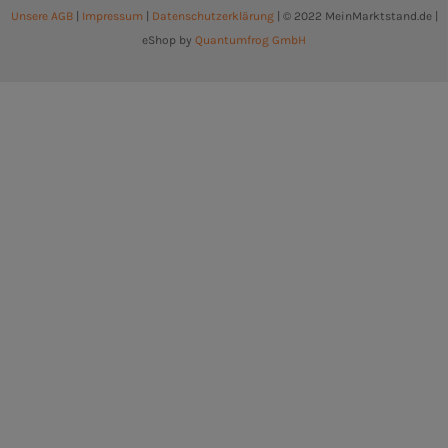
Unsere AGB
|
Impressum
|
Datenschutzerklärung
| © 2022 MeinMarktstand.de |
eShop by
Quantumfrog GmbH