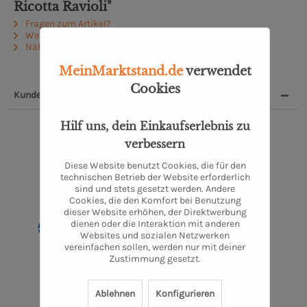
Ricotta Ravioli"
Fragen zum Artikel?
Weitere Artikel von Moin Delikatessen
Näheres zum Produzenten
MeinMarktstand.de
verwendet
Cookies
Kunden, die dieses Produkt kauften, kauften auch:
1
Hilf uns, dein Einkaufserlebnis zu
verbessern
Diese Website benutzt Cookies, die für den
technischen Betrieb der Website erforderlich
sind und stets gesetzt werden. Andere
Cookies, die den Komfort bei Benutzung
dieser Website erhöhen, der Direktwerbung
dienen oder die Interaktion mit anderen
Websites und sozialen Netzwerken
vereinfachen sollen, werden nur mit deiner
Tomaten-Knobi-Pesto
Zustimmung gesetzt.
1 Stück
4,50 €
Ablehnen
Konfigurieren