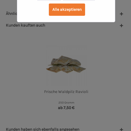
Alle akzeptieren
Ähnliche Artikel
Kunden kauften auch
Frische Waldpilz Ravioli
250 Gramm
ab 7,50 €
Kunden haben sich ebenfalls angesehen