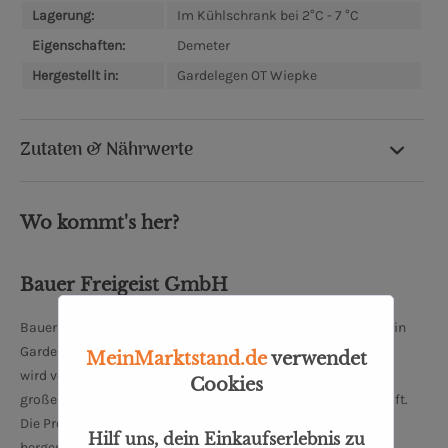
Lagerung:
Im Kühlschrank bei 2°C - 7 °C
Eigenschaften:
Demeter
Hergestellt in:
Gardelegen OT Wiepke
Zutaten & Nährwerte
Wo kommt's her?
Bauer Freigeist GmbH
Bauer Freigeist GmbH ist eine Molkerei und Käserei mit Sitz in
Gardelegen OT Wiepke, Sachsen-Anhalt. Der Familienbetrieb
MeinMarktstand.de
verwendet
wird von Linda Becker und Tilmann Dreysse geführt und legt
Cookies
großen Wert auf nachhaltige und ökologische Landwirtschaft.
Die Produkte werden nach strengen Demeter-Richtlinien
Hilf uns, dein Einkaufserlebnis zu
hergestellt, was bedeutet, dass sie biologisch-dynamisch