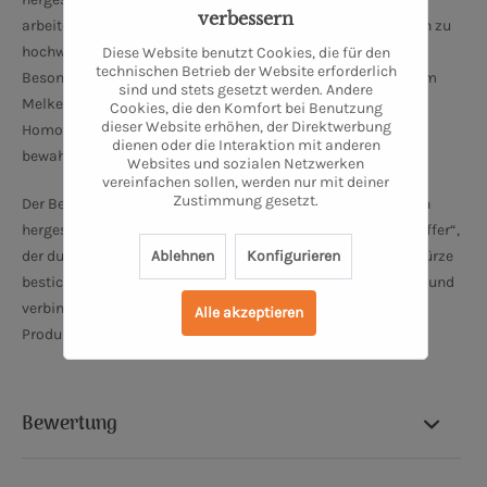
verbessern
arbeiten. Die Molkerei verarbeitet die eigene Bio-Weidemilch zu
hochwertigen Produkten wie Quark, Joghurt und Käse.
Diese Website benutzt Cookies, die für den
technischen Betrieb der Website erforderlich
Besonders hervorzuheben ist, dass die Milch direkt nach dem
sind und stets gesetzt werden. Andere
Melken weiterverarbeitet wird, ohne Pasteurisierung oder
Cookies, die den Komfort bei Benutzung
dieser Website erhöhen, der Direktwerbung
Homogenisierung, um einen natürlichen Geschmack zu
dienen oder die Interaktion mit anderen
bewahren.
Websites und sozialen Netzwerken
vereinfachen sollen, werden nur mit deiner
Zustimmung gesetzt.
Der Betrieb bietet unter anderem verschiedene handwerklich
hergestellte Käseprodukte, darunter den „DEMETER Brie Pfeffer“,
Ablehnen
Konfigurieren
der durch die Kombination von cremigem Brie und Pfefferwürze
besticht. Bauer Freigeist setzt auf Qualität und Regionalität und
verbindet traditionelle Handwerkskunst mit innovativen
Alle akzeptieren
Produkten.
Bewertung