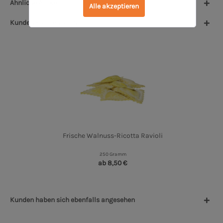
Ähnliche Artikel
Alle akzeptieren
Kunden kauften auch
Frische Walnuss-Ricotta Ravioli
250 Gramm
ab 8,50 €
Kunden haben sich ebenfalls angesehen