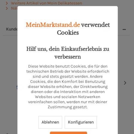
Weitere Artikel von Moin Delikatessen
Näheres zum Produzenten
MeinMarktstand.de
verwendet
Kunden, die dieses Produkt kauften, kauften auch:
2
Cookies
Hilf uns, dein Einkaufserlebnis zu
verbessern
Diese Website benutzt Cookies, die für den
technischen Betrieb der Website erforderlich
sind und stets gesetzt werden. Andere
Cookies, die den Komfort bei Benutzung
dieser Website erhöhen, der Direktwerbung
dienen oder die Interaktion mit anderen
Websites und sozialen Netzwerken
Tomaten-Knobi-Pesto
vereinfachen sollen, werden nur mit deiner
Zustimmung gesetzt.
1 Stück
4,50 €
Ablehnen
Konfigurieren