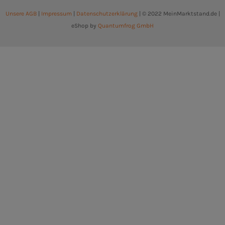
Unsere AGB
|
Impressum
|
Datenschutzerklärung
| © 2022 MeinMarktstand.de |
eShop by
Quantumfrog GmbH