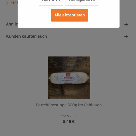
Näheres zum Produzenten
Alle akzeptieren
Ähnliche Artikel
Kunden kauften auch
Porrekäsesuppe 500g im Schlauch
500 Gramm
5,49 €