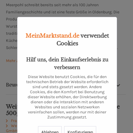
Meerpohl schreibt bereits seit mehr als 100 Jahren
Familiengeschichte und ist eine feste Größe in Oldenburg. Die
Produktpalette bei Meerpohl reicht von Fleisch- und
Wurstspezialitäten über hausgemachte Convienence bis zu
traditionell nach altem Rezept hergestellten
MeinMarktstand.de
verwendet
Küchenerzeugnissen. Traditionelle und moderne
Cookies
Schlemmerküchenqualität findet man hier zu fairen Preisen.
Hilf uns, dein Einkaufserlebnis zu
Mehr zu Meerpohl Spezialitäten-Fleischerei
verbessern
Diese Website benutzt Cookies, die für den
technischen Betrieb der Website erforderlich
Bewertung
sind und stets gesetzt werden. Andere
Cookies, die den Komfort bei Benutzung
dieser Website erhöhen, der Direktwerbung
dienen oder die Interaktion mit anderen
Weiterführende Links zu "Chili con Carne
Websites und sozialen Netzwerken
vereinfachen sollen, werden nur mit deiner
500g im Schlauch"
Zustimmung gesetzt.
Fragen zum Artikel?
Weitere Artikel von MEERPOHL Spezialitäten-Fleischerei
GmbH
Ablehnen
Konfigurieren