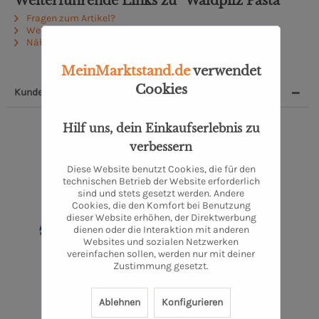
Weiterführende Links zu "Waldpilz Pasta"
Fragen zum Artikel?
Weitere Artikel von Moin Delikatessen
Näheres zum Produzenten
MeinMarktstand.de
verwendet
Cookies
Kunden, die dieses Produkt kauften, kauften auch:
1
Hilf uns, dein Einkaufserlebnis zu
verbessern
Diese Website benutzt Cookies, die für den
technischen Betrieb der Website erforderlich
sind und stets gesetzt werden. Andere
Cookies, die den Komfort bei Benutzung
dieser Website erhöhen, der Direktwerbung
dienen oder die Interaktion mit anderen
Websites und sozialen Netzwerken
vereinfachen sollen, werden nur mit deiner
Diavolo Pesto
Zustimmung gesetzt.
1 Stück
4,50 €
Ablehnen
Konfigurieren