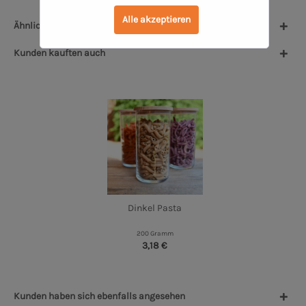
Alle akzeptieren
Ähnliche Artikel
Kunden kauften auch
Dinkel Pasta
200 Gramm
3,18 €
Kunden haben sich ebenfalls angesehen