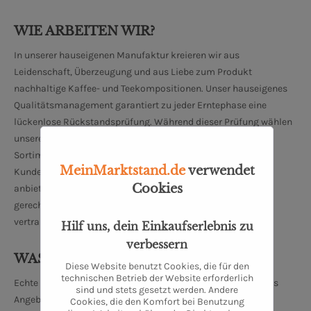
WIE ARBEITEN WIR?
In unserer hauseigenen Manufaktur kreieren wir aus
Leidenschaft, Überzeugung und aus Liebe zum Produkt
nachhaltige Kaffee- und Teekompositionen. Unser hauseigenes
Qualitätsmanagement garantiert zu jeder Erntephase eine
lückenlose Rückstandsprüfung. Während dieser Prüfung wählen
unsere erfahrenen Mitarbeiter besondere Produkte für unser
Sortiment aus. Auf diese Art und Weise können wir unseren
MeinMarktstand.de
verwendet
Kunden die besten Kaffee- und Teesorten aus aller Welt
Cookies
anbieten. Um unseren hohen Qualitätsstandards dauerhaft
gerecht zu werden arbeiten wir eng und ausschließlich mit
vertrauenswürdigen Zulieferern zusammen.
Hilf uns, dein Einkaufserlebnis zu
verbessern
WAS BIETEN WIR AN?
Diese Website benutzt Cookies, die für den
technischen Betrieb der Website erforderlich
Echte Raritäten und regionale Köstlichkeiten bestimmen das
sind und stets gesetzt werden. Andere
Angebot unserer Oldenburger Manufaktur. Einzigartige
Cookies, die den Komfort bei Benutzung