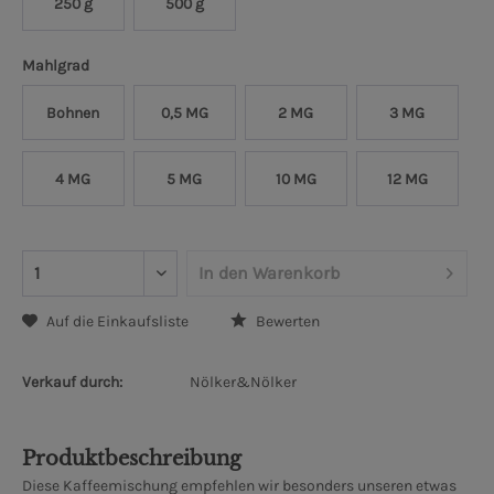
250 g
500 g
Mahlgrad
Bohnen
0,5 MG
2 MG
3 MG
4 MG
5 MG
10 MG
12 MG
In den
Warenkorb
Auf die Einkaufsliste
Bewerten
Verkauf durch:
Nölker&Nölker
Produktbeschreibung
Diese Kaffeemischung empfehlen wir besonders unseren etwas