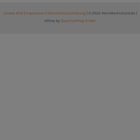
Unsere AGB
|
Impressum
|
Datenschutzerklärung
| © 2022 MeinMarktstand.de |
eShop by
Quantumfrog GmbH