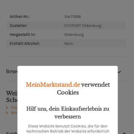
Artikel-Nr.:
SW11998
Zusteller:
CITIPOST Oldenburg
Hergestellt in:
Oldenburg
Enthält Alkohol:
Nein
Bewertung
MeinMarktstand.de
verwendet
Cookies
Weiterführende Links zu "Weiße
Schokolade Cappuccino"
Fragen zum Artikel?
Hilf uns, dein Einkaufserlebnis zu
Weitere Artikel von Hofkonditorei Klinge
verbessern
Diese Website benutzt Cookies, die für den
technischen Betrieb der Website erforderlich
Kunden kauften auch