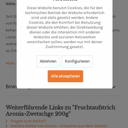
Nähe zum Bremer Dom: 68 km
Diese Website benutzt Cookies, die für den
technischen Betrieb der Website erforderlich
Seit 2015 gehört zu dem landwirtschaftlichen Familienbetrieb
sind und stets gesetzt werden. Andere
Cookies, die den Komfort bei Benutzung
von Familie Duden eine kleine Aroniaplantage. Diese in
dieser Website erhöhen, der Direktwerbung
beharrlicher Handarbeit gepflanzten Sträucher pflegen Wilhelm,
dienen oder die Interaktion mit anderen
Websites und sozialen Netzwerken
Liane und Junior Marius mit viel Leidenschaft. In dieser, im
vereinfachen sollen, werden nur mit deiner
wahrsten Sinne des Wortes kleinen
Manufaktur,
entsteht
Zustimmung gesetzt.
so
Erlesenes aus dem Ostetal.
Ablehnen
Konfigurieren
Mehr zu Aronia Ostetal
Alle akzeptieren
Bewertung
Weiterführende Links zu "Fruchtaufstrich
Aronia-Zwetschge 200g"
Fragen zum Artikel?
Weitere Artikel von Aronia - Erlesenes aus dem Ostetal