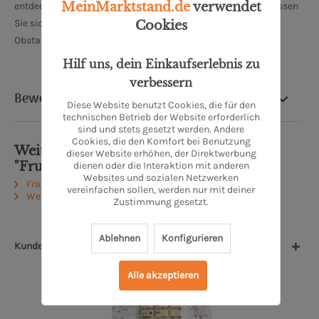
MeinMarktstand.de
verwendet
entdecken gibt. Schauen Sie auch hinter die Kulissen und lassen
Sie sich von unseren Obstbaumeistern einen Einblick in den
Cookies
Obstanbau geben.
Hilf uns, dein Einkaufserlebnis zu
verbessern
Bewertung
Diese Website benutzt Cookies, die für den
technischen Betrieb der Website erforderlich
sind und stets gesetzt werden. Andere
Cookies, die den Komfort bei Benutzung
Weiterführende Links zu
dieser Website erhöhen, der Direktwerbung
"Fruchtgummibären Mix bunt"
dienen oder die Interaktion mit anderen
Websites und sozialen Netzwerken
Fragen zum Artikel?
vereinfachen sollen, werden nur mit deiner
Weitere Artikel von Obsthof Lefers
Zustimmung gesetzt.
Ablehnen
Konfigurieren
Kunden kauften auch
Alle akzeptieren