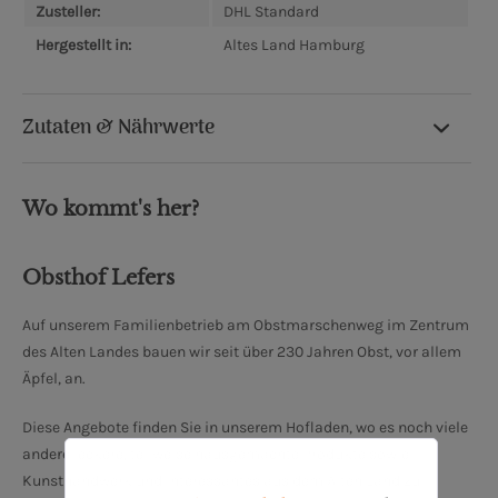
Zusteller:
DHL Standard
Hergestellt in:
Altes Land Hamburg
Zutaten & Nährwerte
Wo kommt's her?
Obsthof Lefers
Auf unserem Familienbetrieb am Obstmarschenweg im Zentrum
des Alten Landes bauen wir seit über 230 Jahren Obst, vor allem
Äpfel, an.
Diese Angebote finden Sie in unserem Hofladen, wo es noch viele
andere leckere, teilweise hausgemachte Produkte sowie
Kunsthandwerk und Interessantes aus dem Alten Land zu