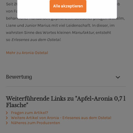
Seit 2015 gehört zu dem landwirtschaftlichen Familienbetrieb
Alle akzeptieren
von Familie Duden eine kleine Aroniaplantage. Diese in
beharrlicher Handarbeit gepflanzten Sträucher pflegen Wilhelm,
Liane und Junior Marius mit viel Leidenschaft. In dieser, im
wahrsten Sinne des Wortes kleinen
Manufaktur,
entsteht
so
Erlesenes aus dem Ostetal.
Mehr zu Aronia Ostetal
Bewertung
Weiterführende Links zu "Apfel-Aronia 0,7 l
Flasche"
Fragen zum Artikel?
Weitere Artikel von Aronia - Erlesenes aus dem Ostetal
Näheres zum Produzenten