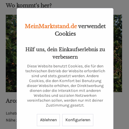
Wo kommt's her?
MeinMarktstand.de
verwendet
Cookies
Hilf uns, dein Einkaufserlebnis zu
verbessern
Diese Website benutzt Cookies, die für den
technischen Betrieb der Website erforderlich
sind und stets gesetzt werden. Andere
Cookies, die den Komfort bei Benutzung
dieser Website erhöhen, der Direktwerbung
dienen oder die Interaktion mit anderen
Websites und sozialen Netzwerken
vereinfachen sollen, werden nur mit deiner
Aronia - Erlesenes aus dem Ostetal
Zustimmung gesetzt.
Lohstraße 2, 27419 Kalbe
Ablehnen
Konfigurieren
Nähe zum Bremer Dom: 68 km