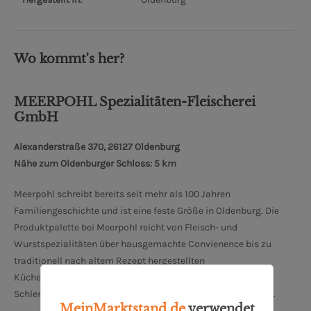
Wo kommt's her?
MEERPOHL Spezialitäten-Fleischerei
GmbH
Alexanderstraße 370, 26127 Oldenburg
Nähe zum Oldenburger Schloss: 5 km
Meerpohl schreibt bereits seit mehr als 100 Jahren
Familiengeschichte und ist eine feste Größe in Oldenburg. Die
Produktpalette bei Meerpohl reicht von Fleisch- und
Wurstspezialitäten über hausgemachte Convienence bis zu
traditionell nach altem Rezept hergestellten
Küchenerzeugnissen. Traditionelle und moderne
Schlemmerküchenqualität findet man hier zu fairen Preisen.
MeinMarktstand.de
verwendet