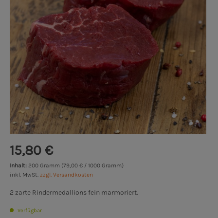
15,80 €
Inhalt:
200 Gramm (79,00 € / 1000 Gramm)
inkl. MwSt.
zzgl. Versandkosten
2 zarte Rindermedallions fein marmoriert.
Verfügbar