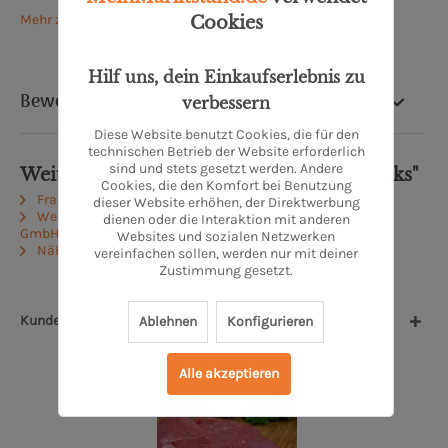
Mehr zu Meerpohl Spezialitäten-Fleischerei
Cookies
Hilf uns, dein Einkaufserlebnis zu
Bewertung
verbessern
Diese Website benutzt Cookies, die für den
technischen Betrieb der Website erforderlich
sind und stets gesetzt werden. Andere
Weiterführende Links zu "Rinderfiletsteaks"
Cookies, die den Komfort bei Benutzung
Fragen zum Artikel?
dieser Website erhöhen, der Direktwerbung
Weitere Artikel von MEERPOHL Spezialitäten-Fleischerei
dienen oder die Interaktion mit anderen
GmbH
Websites und sozialen Netzwerken
Näheres zum Produzenten
vereinfachen sollen, werden nur mit deiner
Zustimmung gesetzt.
Kunden kauften auch
Ablehnen
Konfigurieren
Alle akzeptieren