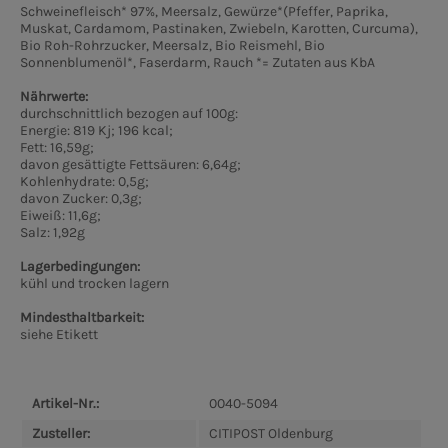
Schweinefleisch* 97%, Meersalz, Gewürze*(Pfeffer, Paprika,
Muskat, Cardamom, Pastinaken, Zwiebeln, Karotten, Curcuma),
Bio Roh-Rohrzucker, Meersalz, Bio Reismehl, Bio
Sonnenblumenöl*, Faserdarm, Rauch *= Zutaten aus KbA
Nährwerte:
durchschnittlich bezogen auf 100g:
Energie: 819 Kj; 196 kcal;
Fett: 16,59g;
davon gesättigte Fettsäuren: 6,64g;
Kohlenhydrate: 0,5g;
davon Zucker: 0,3g;
Eiweiß: 11,6g;
Salz: 1,92g
Lagerbedingungen:
kühl und trocken lagern
Mindesthaltbarkeit:
siehe Etikett
Artikel-Nr.:
0040-5094
Zusteller:
CITIPOST Oldenburg