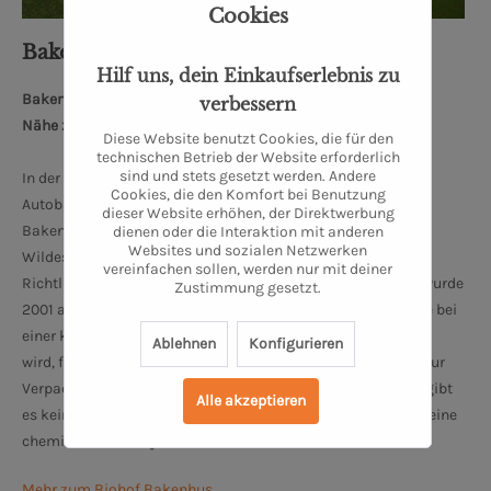
Cookies
Bakenhus Biofleisch GmbH
Hilf uns, dein Einkaufserlebnis zu
Bakenhuser Esch 8, 26197 Großenkneten
verbessern
Nähe zum Oldenburger Schloss: 34 km
Diese Website benutzt Cookies, die für den
technischen Betrieb der Website erforderlich
sind und stets gesetzt werden. Andere
In der Nähe von Oldenburg und Bremen, 10 km nördlich des
Cookies, die den Komfort bei Benutzung
Autobahndreiecks Ahlhorner Heide, befindet sich der Biohof
dieser Website erhöhen, der Direktwerbung
Bakenhus, ruhig und idyllisch gelegen im Naturpark
dienen oder die Interaktion mit anderen
Websites und sozialen Netzwerken
Wildeshauser Geest. Der Hof wird seit 1997 nach Naturland-
vereinfachen sollen, werden nur mit deiner
Richtlinien bewirtschaftet. Die Bakenhus Biofleisch GmbH wurde
Zustimmung gesetzt.
2001 auf dem Biohof gegründet. Bis auf die Schlachtung, die bei
einer kleinen Landschlachterei im Nachbarort durchgeführt
Ablehnen
Konfigurieren
wird, findet die gesamte Produktion, von der Zerlegung bis zur
Verpackung in eigenen Räumlichkeiten statt. Kurzum: Hier gibt
Alle akzeptieren
es keine langen Transportwege für Tiere und Produkte und keine
chemischen oder synthetischen Zusatzstoffe.
Mehr zum Biohof Bakenhus