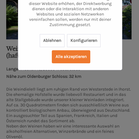
dieser Website erhöhen, der Direktwerbung
dienen oder die Interaktion mit anderen
Websites und sozialen Netzwerken
vereinfachen sollen, werden nur mit deiner
Zustimmung gesetzt.
Ablehnen
Konfigurieren
Weindiele® M.K. Weinhandel UG
(haftungsbeschränkt)
Alle akzeptieren
Lange Wischen 10, 26655 Westerstede
Nähe zum Oldenburger Schloss: 32 km
Die Weindiele® liegt am ruhigen Rand von Westerstede in Ihorst.
Die ehemalige Hofstelle wurde liebevoll Restauriert und in das
alte Stallgebäude wurde unserer kleiner Weinladen integriert.
Auf ca. 30 Quadratmetern finden sich ausschließlich Weine aus
kontrolliert biologischem Anbau, überwiegend aus Deutschland.
Ein ausgesuchter Teil aus Spanien, Frankreich, Italien und
Österreich rundet das Sortiment ab.
Neben den Weinen haben wir eine interessante Auswahl an
alkoholfreien Alternativen, Winzerbrände und ein feines
Olivenöl.