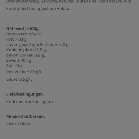
Branntweinessig, Gewürze, Kräuter, Blüten und Kohlensäure. Aus
kontrolliert biologischem Anbau.
Nährwert je 100g:
Brennwert:137,4 kJ
Fett: < 0,1 g
davon gesättigte Fettsäuren: 0 g
Kohlenhydrate: 7,8 g,
davon Zucker: 6,8 g,
Eiweiß: <0,1 g
Salz: 0 g,
Restzucker: 69 g/L
Säure: 0,5 g/L
Lieferbedingungen:
Kühl und trocken lagern
Mindesthaltbarkeit:
Siehe Etikett