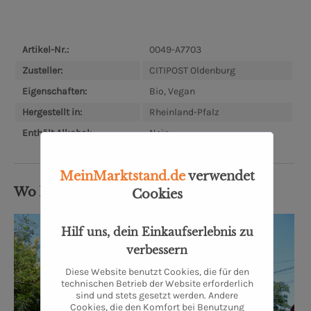
Artikel-Nr.:
0049-A7703
Zusteller:
CITIPOST Oldenburg
Eigenschaften:
Bio, Vegan
Hergestellt in:
Rheinland-Pfalz
Enthält Alkohol:
Nein
MeinMarktstand.de
verwendet
Wo kommt's her?
Cookies
Hilf uns, dein Einkaufserlebnis zu
verbessern
Diese Website benutzt Cookies, die für den
technischen Betrieb der Website erforderlich
sind und stets gesetzt werden. Andere
Cookies, die den Komfort bei Benutzung