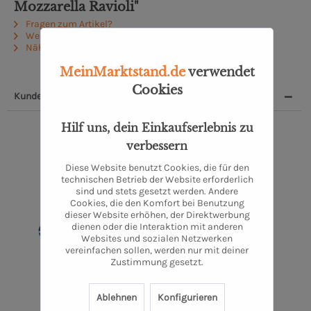
Mozzarella Ravioli"
Fragen zum Artikel?
Weitere Artikel von Moin Delikatessen
Näheres zum Produzenten
MeinMarktstand.de
verwendet
Cookies
Kunden, die dieses Produkt kauften, kauften auch:
1
Hilf uns, dein Einkaufserlebnis zu
verbessern
Diese Website benutzt Cookies, die für den
technischen Betrieb der Website erforderlich
sind und stets gesetzt werden. Andere
Cookies, die den Komfort bei Benutzung
dieser Website erhöhen, der Direktwerbung
dienen oder die Interaktion mit anderen
Websites und sozialen Netzwerken
vereinfachen sollen, werden nur mit deiner
Diavolo Pesto
Zustimmung gesetzt.
1 Stück
4,50 €
Ablehnen
Konfigurieren