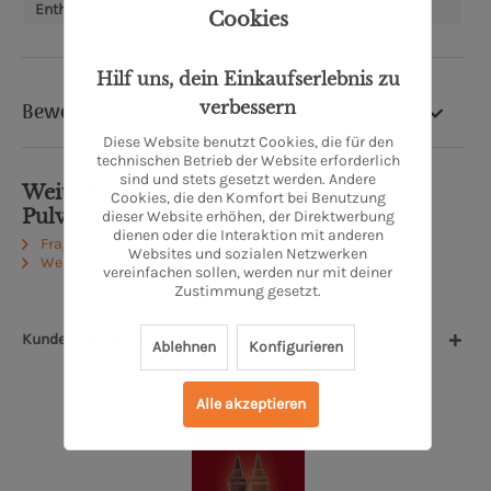
Enthält Alkohol:
Ja
Cookies
Hilf uns, dein Einkaufserlebnis zu
verbessern
Bewertung
Diese Website benutzt Cookies, die für den
technischen Betrieb der Website erforderlich
sind und stets gesetzt werden. Andere
Weiterführende Links zu "Oldenburger
Cookies, die den Komfort bei Benutzung
Pulvertürmchen - Schokolade"
dieser Website erhöhen, der Direktwerbung
dienen oder die Interaktion mit anderen
Fragen zum Artikel?
Websites und sozialen Netzwerken
Weitere Artikel von Hofkonditorei Klinge
vereinfachen sollen, werden nur mit deiner
Zustimmung gesetzt.
Kunden kauften auch
Ablehnen
Konfigurieren
Alle akzeptieren