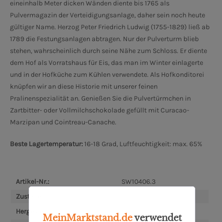
eineinhalb Meter dicken Wänden diente bis 1765 als
Pulvermagazin der Verteidigungsanlage, daher sein noch heute
gültiger Name. Herzog Peter Friedrich Ludwig (1755-1829) ließ ab
1789 die Festungsanlagen abtragen. Nur der Pulverturm blieb
stehen, wahrscheinlich durch seine Nähe zum Schloss. Er diente
dem Hof als Vorratshaus für Eis, das man im Winter einlagerte
und in der Hofküche zum Kühlen verwendete. Als Hofkonditorei
knüpfen wir an diese Historie mit unserer feinen
Pralinenspezialität an. Genießen Sie die Pulvertürmchen in
Zartbitter- oder Vollmilchschokolade gefüllt mit Curacao-
Marzipan und Cointreau-Canache.
Beste Lagertemperatur:
16-18 Grad, Luftfeuchtigkeit: max. 65%
Artikel-Nr.:
SW10406.3
Zusteller:
DHL Standard
Hergestellt in:
Oldenburg
MeinMarktstand.de
verwendet