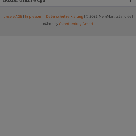
Sozial unterwegs
Unsere AGB
|
Impressum
|
Datenschutzerklärung
| © 2022 MeinMarktstand.de |
eShop by
Quantumfrog GmbH