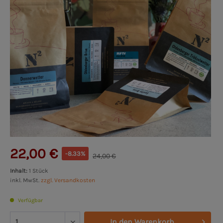
22,00 €
-8.33%
24,00 €
Inhalt:
1 Stück
inkl. MwSt.
zzgl. Versandkosten
Verfügbar
In den
Warenkorb