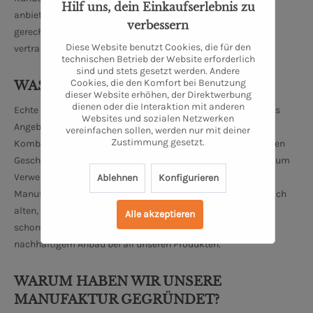
Hilf uns, dein Einkaufserlebnis zu
anbieten. Um unseren hohen Qualitätsstandards dauerhaft
verbessern
gerecht zu werden arbeiten wir eng und ausschließlich mit
Diese Website benutzt Cookies, die für den
vertrauenswürdigen Zulieferern zusammen.
technischen Betrieb der Website erforderlich
sind und stets gesetzt werden. Andere
Cookies, die den Komfort bei Benutzung
WAS BIETEN WIR AN?
dieser Website erhöhen, der Direktwerbung
dienen oder die Interaktion mit anderen
Echte Raritäten und regionale Köstlichkeiten bestimmen das
Websites und sozialen Netzwerken
Angebot unserer Oldenburger Manufaktur. Einzigartige
vereinfachen sollen, werden nur mit deiner
Zustimmung gesetzt.
Kombinationen, geprägt von Qualität und einem einzigartigen
Geschmackserlebnis, laden zum Entdecken, Genießen und zum
Verweilen in unserer liebevoll eingerichteten Oldenburger
Ablehnen
Konfigurieren
Manufaktur ein. Viele unserer hauseigenen Produkte sind nach
alten, traditionellen Rezepten gefertigt. Aromatisch und
Alle akzeptieren
schonend geröstet, garantieren wir höchste Qualität aus
nachhaltigem Anbau bei all unseren Produkten.
WARUM HABEN WIR UNSERE
MANUFAKTUR GEGRÜNDET?