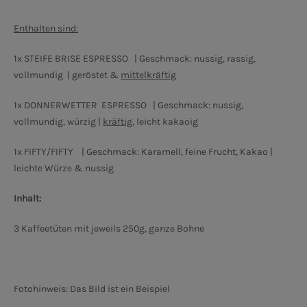
Enthalten sind:
1x STEIFE BRISE ESPRESSO | Geschmack: nussig, rassig,
vollmundig | geröstet &
mittelkräftig
1x DONNERWETTER ESPRESSO | Geschmack: nussig,
vollmundig, würzig |
kräftig
, leicht kakaoig
1x FIFTY/FIFTY | Geschmack: Karamell, feine Frucht, Kakao |
leichte Würze & nussig
Inhalt:
3 Kaffeetüten mit jeweils 250g, ganze Bohne
Fotohinweis: Das Bild ist ein Beispiel