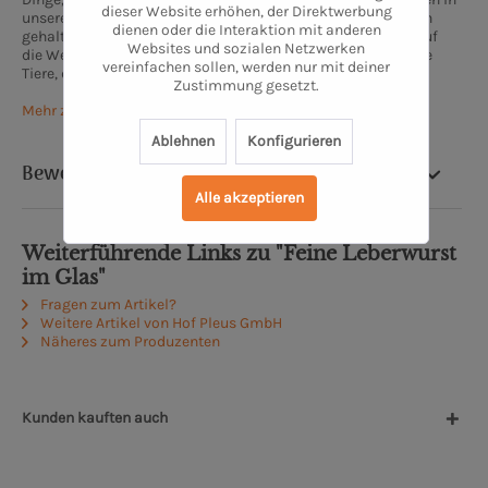
dieser Website erhöhen, der Direktwerbung
unserem Stall mit viel Bewegungsfreiheit auf frischem Stroh
dienen oder die Interaktion mit anderen
gehalten und können tagsüber den Auslauf nach draußen auf
Websites und sozialen Netzwerken
die Weide nutzen. Das Ergebnis sind gesunde und zufriedene
vereinfachen sollen, werden nur mit deiner
Tiere, die ohne Hormone und Antibiotika aufwachsen.
Zustimmung gesetzt.
Mehr zum Hof Pleus
Ablehnen
Konfigurieren
Bewertung
Alle akzeptieren
Weiterführende Links zu "Feine Leberwurst
im Glas"
Fragen zum Artikel?
Weitere Artikel von Hof Pleus GmbH
Näheres zum Produzenten
Kunden kauften auch