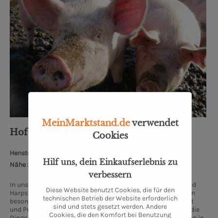
MeinMarktstand.de
verwendet
Hof Pleus GmbH
Cookies
Henstedter Str. 15, 27243 Prinzhöfte
Hilf uns, dein Einkaufserlebnis zu
Nähe zum Oldenburger Schloss: 33 km
verbessern
In unserem traditionellem Betrieb zwischen Ganderkesee und
Diese Website benutzt Cookies, die für den
Harpstedt halten wir Hühner, Rinder und Schweine. Wir bieten
technischen Betrieb der Website erforderlich
besonders hochwertige Produkte aus eigener Landwirtschaft
sind und stets gesetzt werden. Andere
und Produktion. Frische, Natürlichkeit und Gesundheit sind die
Cookies, die den Komfort bei Benutzung
Dinge, auf die wir besonders achten. Unsere Hähnchen werden in