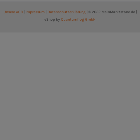
Unsere AGB
|
Impressum
|
Datenschutzerklärung
| © 2022 MeinMarktstand.de |
eShop by
Quantumfrog GmbH