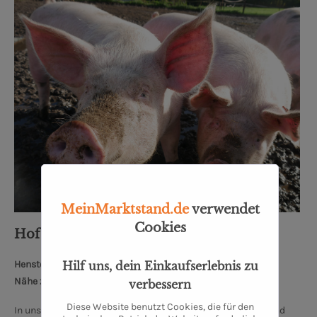
MeinMarktstand.de
verwendet
Cookies
Hof Pleus GmbH
Henstedter Str. 15, 27243 Prinzhöfte
Hilf uns, dein Einkaufserlebnis zu
Nähe zum Oldenburger Schloss: 33 km
verbessern
Diese Website benutzt Cookies, die für den
In unserem traditionellem Betrieb zwischen Ganderkesee und