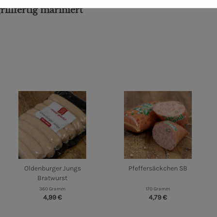
illfertig mariniert"
Oldenburger Jungs
Pfeffersäckchen SB
Bratwurst
360 Gramm
170 Gramm
4,99 €
4,79 €