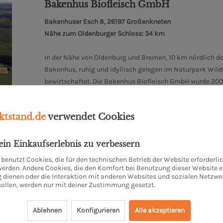
Bakenhus Biofleisch GmbH
Bakenhuser Esch 8, 26197 Großenkneten
Nähe zum Oldenburger Schloss: 34 km
In der Nähe von Oldenburg und Bremen, 10 km nördlich de
Bakenhus, ruhig und idyllisch gelegen im Naturpark Wilde
bewirtschaftet. Die Bakenhus Biofleisch GmbH wurde 2001 
kleinen Landschlachterei im Nachbarort durchgeführt wir
Verpackung in eigenen Räumlichkeiten statt. Kurzum: Hier
tstand.de
verwendet Cookies
keine chemischen oder synthetischen Zusatzstoffe.
Mehr zum Biohof Bakenhus
dein Einkaufserlebnis zu verbessern
benutzt Cookies, die für den technischen Betrieb der Website erforderli
 werden. Andere Cookies, die den Komfort bei Benutzung dieser Website e
 dienen oder die Interaktion mit anderen Websites und sozialen Netzwe
sollen, werden nur mit deiner Zustimmung gesetzt.
Ablehnen
Konfigurieren
Alle akzeptieren