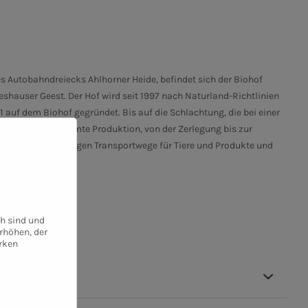
s Autobahndreiecks Ahlhorner Heide, befindet sich der Biohof
shauser Geest. Der Hof wird seit 1997 nach Naturland-Richtlinien
auf dem Biohof gegründet. Bis auf die Schlachtung, die bei einer
d, findet die gesamte Produktion, von der Zerlegung bis zur
 gibt es keine langen Transportwege für Tiere und Produkte und
ch sind und
rhöhen, der
rken