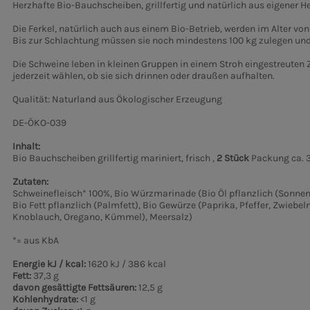
Herzhafte Bio-Bauchscheiben, grillfertig und natürlich aus eigener He
Die Ferkel, natürlich auch aus einem Bio-Betrieb, werden im Alter von
Bis zur Schlachtung müssen sie noch mindestens 100 kg zulegen und 
Die Schweine leben in kleinen Gruppen in einem Stroh eingestreuten 
jederzeit wählen, ob sie sich drinnen oder draußen aufhalten.
Qualität: Naturland aus Ökologischer Erzeugung
DE-ÖKO-039
Inhalt:
Bio Bauchscheiben grillfertig mariniert, frisch ,
2 Stück
Packung ca. 3
Zutaten:
Schweinefleisch* 100%, Bio Würzmarinade (Bio Öl pflanzlich (Sonne
Bio Fett pflanzlich (Palmfett), Bio Gewürze (Paprika, Pfeffer, Zwiebeln
Knoblauch, Oregano, Kümmel), Meersalz)
*= aus KbA
Energie kJ / kcal:
1620 kJ / 386 kcal
Fett:
37,3 g
davon gesättigte Fettsäuren:
12,5 g
Kohlenhydrate:
<1 g