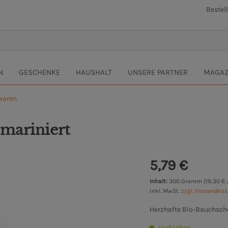
Bestel
N
GESCHENKE
HAUSHALT
UNSERE PARTNER
MAGAZ
lwaren
 mariniert
5,79 €
Inhalt:
300 Gramm (19,30 € 
inkl. MwSt.
zzgl. Versandko
Herzhafte Bio-Bauchschei
Verfügbar