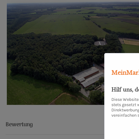
MeinMark
Hilf uns, 
Diese Website 
stets gesetzt
Direktwerbung
vereinfachen 
Bewertung