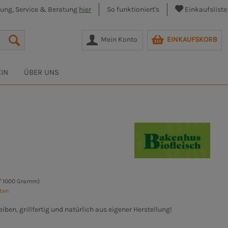
lung, Service & Beratung
hier
So funktioniert's
Einkaufsliste
Mein Konto
EINKAUFSKORB
IN
ÜBER UNS
/ 1000 Gramm)
sten
ben, grillfertig und natürlich aus eigener Herstellung!