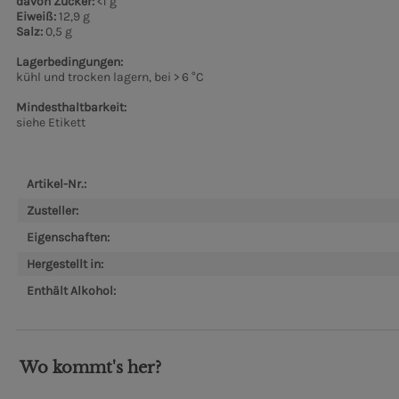
davon Zucker:
<1 g
Eiweiß:
12,9 g
Salz:
0,5 g
Lagerbedingungen:
kühl und trocken lagern, bei > 6 °C
Mindesthaltbarkeit:
siehe Etikett
Artikel-Nr.:
Zusteller:
Eigenschaften:
Hergestellt in:
Enthält Alkohol:
Wo kommt's her?