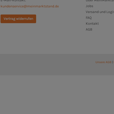
E-Mail-Kontakt:
Über MeinMarktst
Jobs
kundenservice@meinmarktstand.de
Versand und Logi
FAQ
Vertrag widerrufen
Kontakt
AGB
Unsere AGB
|