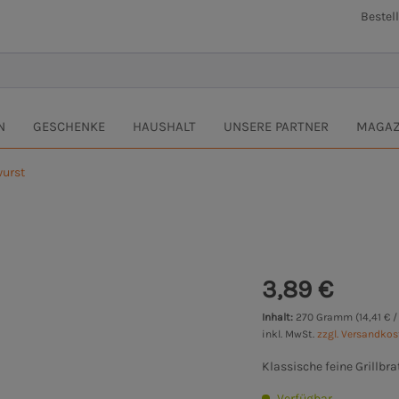
Bestel
N
GESCHENKE
HAUSHALT
UNSERE PARTNER
MAGAZ
wurst
3,89 €
Inhalt:
270 Gramm (14,41 € 
inkl. MwSt.
zzgl. Versandko
Klassische feine Grillbr
Verfügbar