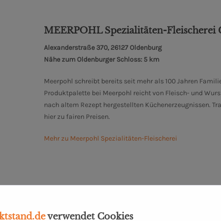
MEERPOHL Spezialitäten-Fleischere
Alexanderstraße 370, 26127 Oldenburg
Nähe zum Oldenburger Schloss: 5 km
Meerpohl schreibt bereits seit mehr als 100 Jahren Famili
Produktpalette bei Meerpohl reicht von Fleisch- und Wurs
nach altem Rezept hergestellten Küchenerzeugnissen. T
hier zu fairen Preisen.
Mehr zu Meerpohl Spezialitäten-Fleischerei
tstand.de
verwendet Cookies