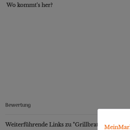
Wo kommt's her?
Bewertung
Weiterführende Links zu "Grillbratwurst 3er"
MeinMark