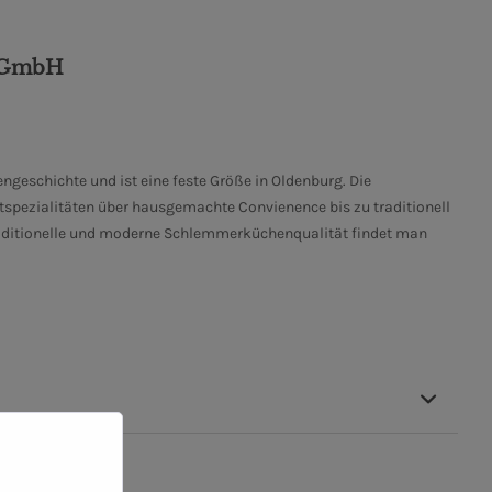
i GmbH
engeschichte und ist eine feste Größe in Oldenburg. Die
tspezialitäten über hausgemachte Convienence bis zu traditionell
raditionelle und moderne Schlemmerküchenqualität findet man