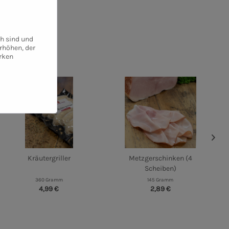
ch sind und
rhöhen, der
rken
Kräutergriller
Metzgerschinken (4
Scheiben)
360 Gramm
145 Gramm
4,99 €
2,89 €