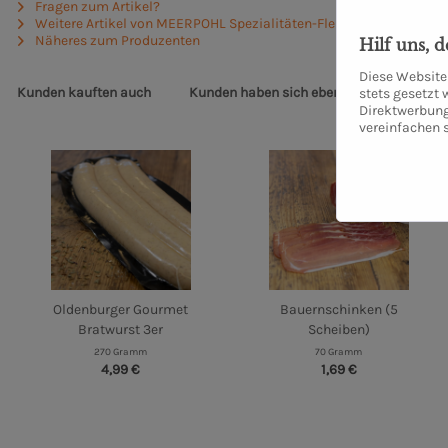
Fragen zum Artikel?
Weitere Artikel von MEERPOHL Spezialitäten-Fleischerei GmbH
Näheres zum Produzenten
Hilf uns, 
Diese Website 
Kunden kauften auch
Kunden haben sich ebenfalls angesehen
stets gesetzt
Direktwerbung
vereinfachen 
Oldenburger Gourmet
Bauernschinken (5
Bratwurst 3er
Scheiben)
270 Gramm
70 Gramm
4,99 €
1,69 €