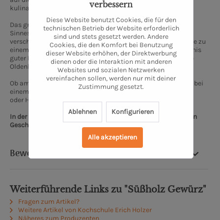
verbessern
kulinarische Höhenflug – im Detail.
Diese Website benutzt Cookies, die für den
Das grundlegende Verständnis für die gustatorischen
technischen Betrieb der Website erforderlich
Sinnesqualitäten, der Geschmack und der Charakter
sind und stets gesetzt werden. Andere
verschiedener Zutaten sowie die kleinen Kniffs und Tricks, sie zu
Cookies, die den Komfort bei Benutzung
einem runden Gericht zu komponieren – das ist das Geheimnis
dieser Website erhöhen, der Direktwerbung
guter Küche. Diesem Geheimnis gehen wir in der Kochschule
dienen oder die Interaktion mit anderen
Oldenburg auf den Grund.
Websites und sozialen Netzwerken
vereinfachen sollen, werden nur mit deiner
Ob am Herd, am Ofen oder Grill, in einer kleinen Gruppe oder bei
Zustimmung gesetzt.
einem großen Event, ob blutiger Anfänger, halbgarer Rookie
oder Hobbykoch mit gesalzenen Skills:
Ablehnen
Konfigurieren
In der Kochschule Oldenburg kommt einfach jeder auf seinen
Geschmack.
Alle akzeptieren
Bewertung
Weiterführende Links zu "Sü­ßholz Gewürz"
Fragen zum Artikel?
Weitere Artikel von Kochschule Erich Holzer
Näheres zum Produzenten