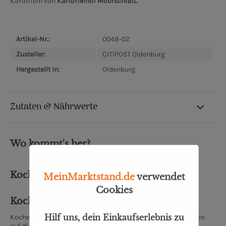
Kartoffeln von
Kartoffelhof Moorschlatt.
Artikel-Nr.:
0048-02
Zusteller:
CITIPOST Oldenburg
Hergestellt in:
Oldenburg
Zutaten & Nährwerte
Wo kommt's her?
Kochschule Erich Holzer
MeinMarktstand.de
verwendet
Cookies
Kochen | Quatschen | Barbecue
Hilf uns, dein Einkaufserlebnis zu
Kochen kann jeder, soviel steht fest. Doch wie bei allen Dingen
auf dieser Welt, liegt auch in der Küche der Teufel – und der