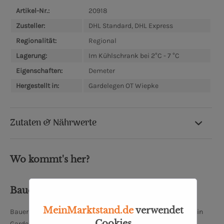
Artikel-Nr.:
20918
Zusteller:
DHL Standard, DHL Express
Regionalität:
Regional
Lagerung:
Im Kühlschrank bei 2°C - 7 °C
Eigenschaften:
Demeter
Hergestellt in:
Gardelegen OT Wiepke
Zutaten & Nährwerte
Wo kommt's her?
Bauer Freigeist GmbH
MeinMarktstand.de
verwendet
Bauer Freigeist GmbH ist eine Molkerei und Käserei mit Sitz in
Cookies
Gardelegen OT Wiepke, Sachsen-Anhalt. Der Familienbetrieb