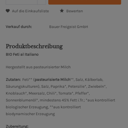
Auf die Einkaufsliste
Bewerten
Verkauf durch:
Bauer Freigeist GmbH
Produktbeschreibung
BIO Feti al Italiano
Hergestellt aus pasteurisierter Milch
Zutaten:
Feti** (
pasteurisierte Milch
**, Salz, Kälberlab,
Säurungskulturen), Salz, Paprika*, Petersilie*, Zwiebeln*,
Knoblauch*, Meersalz, Chili*, Tomate*, Pfeffer*,
Sonnenblumenöl*, mindestens 45% Fett i.Tr.; *aus kontrolliert
biologischer Erzeugung, **aus kontrolliert
biodynamischer Erzeugung
Zubereitung: