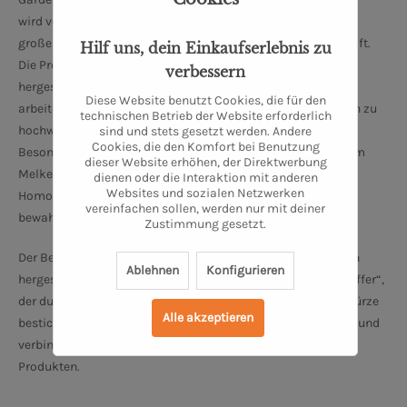
wird von Linda Becker und Tilmann Dreysse geführt und legt
großen Wert auf nachhaltige und ökologische Landwirtschaft.
Hilf uns, dein Einkaufserlebnis zu
Die Produkte werden nach strengen Demeter-Richtlinien
verbessern
hergestellt, was bedeutet, dass sie biologisch-dynamisch
Diese Website benutzt Cookies, die für den
arbeiten. Die Molkerei verarbeitet die eigene Bio-Weidemilch zu
technischen Betrieb der Website erforderlich
hochwertigen Produkten wie Quark, Joghurt und Käse.
sind und stets gesetzt werden. Andere
Cookies, die den Komfort bei Benutzung
Besonders hervorzuheben ist, dass die Milch direkt nach dem
dieser Website erhöhen, der Direktwerbung
Melken weiterverarbeitet wird, ohne Pasteurisierung oder
dienen oder die Interaktion mit anderen
Websites und sozialen Netzwerken
Homogenisierung, um einen natürlichen Geschmack zu
vereinfachen sollen, werden nur mit deiner
bewahren.
Zustimmung gesetzt.
Der Betrieb bietet unter anderem verschiedene handwerklich
Ablehnen
Konfigurieren
hergestellte Käseprodukte, darunter den „DEMETER Brie Pfeffer“,
der durch die Kombination von cremigem Brie und Pfefferwürze
Alle akzeptieren
besticht. Bauer Freigeist setzt auf Qualität und Regionalität und
verbindet traditionelle Handwerkskunst mit innovativen
Produkten.