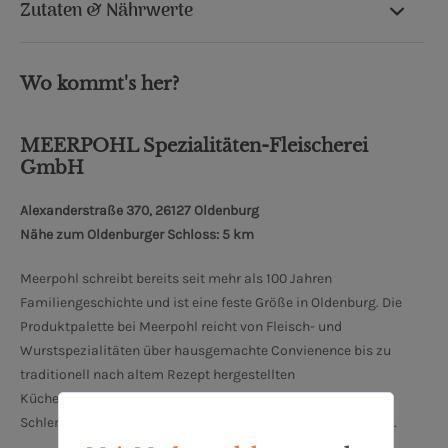
Zutaten & Nährwerte
Wo kommt's her?
MEERPOHL Spezialitäten-Fleischerei
GmbH
Alexanderstraße 370, 26127 Oldenburg
Nähe zum Oldenburger Schloss: 5 km
Meerpohl schreibt bereits seit mehr als 100 Jahren
Familiengeschichte und ist eine feste Größe in Oldenburg. Die
Produktpalette bei Meerpohl reicht von Fleisch- und
Wurstspezialitäten über hausgemachte Convienence bis zu
traditionell nach altem Rezept hergestellten
Küchenerzeugnissen. Traditionelle und moderne
Schlemmerküchenqualität findet man hier zu fairen Preisen.