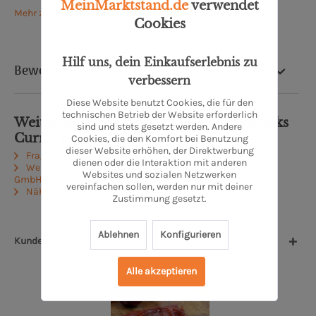
MeinMarktstand.de
verwendet
Mehr zu Meerpohl Spezialitäten-Fleischerei
Cookies
Hilf uns, dein Einkaufserlebnis zu
Bewertung
verbessern
Diese Website benutzt Cookies, die für den
technischen Betrieb der Website erforderlich
Weiterführende Links zu "Hähnchensteaks
sind und stets gesetzt werden. Andere
Curry, gelb"
Cookies, die den Komfort bei Benutzung
dieser Website erhöhen, der Direktwerbung
Fragen zum Artikel?
dienen oder die Interaktion mit anderen
Weitere Artikel von MEERPOHL Spezialitäten-Fleischerei
Websites und sozialen Netzwerken
GmbH
vereinfachen sollen, werden nur mit deiner
Näheres zum Produzenten
Zustimmung gesetzt.
Ablehnen
Konfigurieren
Kunden kauften auch
Alle akzeptieren