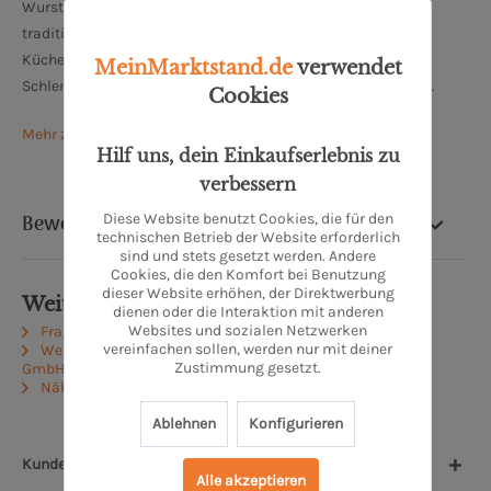
Wurstspezialitäten über hausgemachte Convienence bis zu
traditionell nach altem Rezept hergestellten
Küchenerzeugnissen. Traditionelle und moderne
MeinMarktstand.de
verwendet
Schlemmerküchenqualität findet man hier zu fairen Preisen.
Cookies
Mehr zu Meerpohl Spezialitäten-Fleischerei
Hilf uns, dein Einkaufserlebnis zu
verbessern
Diese Website benutzt Cookies, die für den
Bewertung
technischen Betrieb der Website erforderlich
sind und stets gesetzt werden. Andere
Cookies, die den Komfort bei Benutzung
dieser Website erhöhen, der Direktwerbung
Weiterführende Links zu "Käsegriller"
dienen oder die Interaktion mit anderen
Websites und sozialen Netzwerken
Fragen zum Artikel?
vereinfachen sollen, werden nur mit deiner
Weitere Artikel von MEERPOHL Spezialitäten-Fleischerei
Zustimmung gesetzt.
GmbH
Näheres zum Produzenten
Ablehnen
Konfigurieren
Kunden kauften auch
Alle akzeptieren