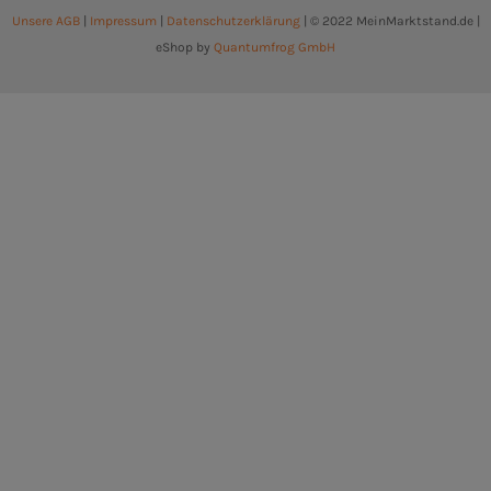
Unsere AGB
|
Impressum
|
Datenschutzerklärung
| © 2022 MeinMarktstand.de |
eShop by
Quantumfrog GmbH