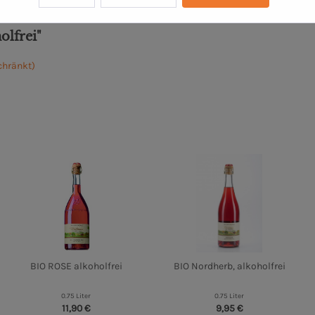
olfrei"
chränkt)
BIO ROSE alkoholfrei
BIO Nordherb, alkoholfrei
0.75 Liter
0.75 Liter
11,90 €
9,95 €