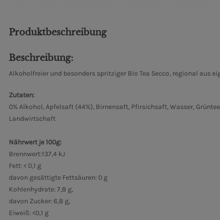
Produktbeschreibung
Beschreibung:
Alkoholfreier und besonders spritziger Bio Tea Secco, regional aus 
Zutaten:
0% Alkohol, Apfelsaft (44%), Birnensaft, Pfirsichsaft, Wasser, Grünt
Landwirtschaft
Nährwert je 100g:
Brennwert:137,4 kJ
Fett: < 0,1 g
davon gesättigte Fettsäuren: 0 g
Kohlenhydrate: 7,8 g,
davon Zucker: 6,8 g,
Eiweiß: <0,1 g