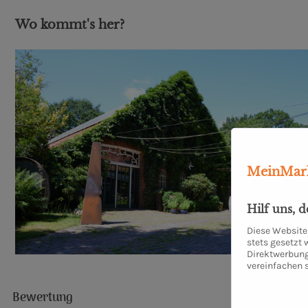
Wo kommt's her?
MeinMark
Hilf uns, 
Diese Website 
stets gesetzt
Direktwerbung
vereinfachen 
Bewertung