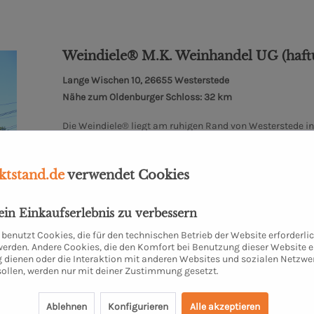
Weindiele® M.K. Weinhandel UG (haft
Lange Wischen 10, 26655 Westerstede
Nähe zum Oldenburger Schloss: 32 km
Die Weindiele® liegt am ruhigen Rand von Westerstede in I
das alte Stallgebäude wurde unserer kleiner Weinladen int
Weine aus kontrolliert biologischem Anbau, überwiegend 
Italien und Österreich rundet das Sortiment ab.
Neben den Weinen haben wir eine interessante Auswahl an
tstand.de
verwendet Cookies
Olivenöl.
Mehr zur Weindiele
dein Einkaufserlebnis zu verbessern
benutzt Cookies, die für den technischen Betrieb der Website erforderli
 werden. Andere Cookies, die den Komfort bei Benutzung dieser Website e
 dienen oder die Interaktion mit anderen Websites und sozialen Netzwe
sollen, werden nur mit deiner Zustimmung gesetzt.
Ablehnen
Konfigurieren
Alle akzeptieren