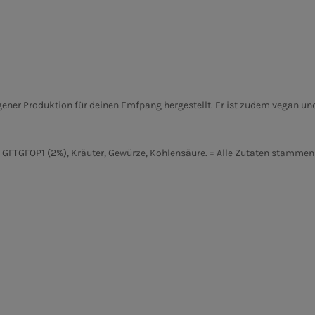
eigener Produktion für deinen Emfpang hergestellt. Er ist zudem vegan u
ee GFTGFOP1 (2%), Kräuter, Gewürze, Kohlensäure. = Alle Zutaten stammen