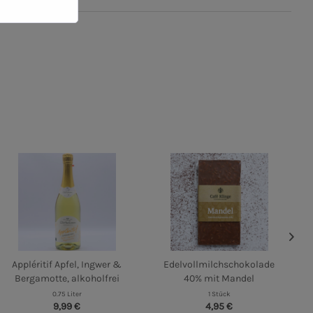
Appléritif Apfel, Ingwer &
Edelvollmilchschokolade
Bergamotte, alkoholfrei
40% mit Mandel
0.75 Liter
1 Stück
9,99 €
4,95 €