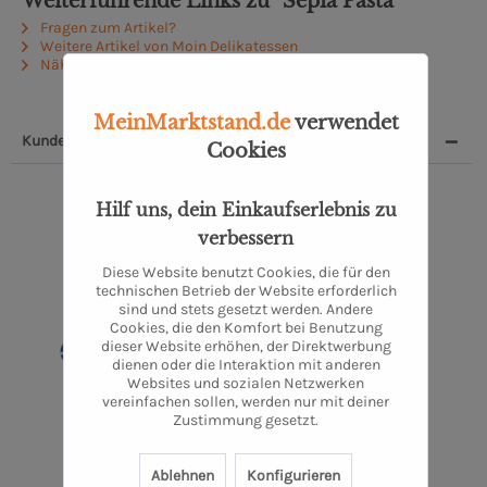
Weiterführende Links zu "Sepia Pasta"
Fragen zum Artikel?
Weitere Artikel von Moin Delikatessen
Näheres zum Produzenten
MeinMarktstand.de
verwendet
Kunden, die dieses Produkt kauften, kauften auch:
1
Cookies
Hilf uns, dein Einkaufserlebnis zu
verbessern
Diese Website benutzt Cookies, die für den
technischen Betrieb der Website erforderlich
sind und stets gesetzt werden. Andere
Cookies, die den Komfort bei Benutzung
dieser Website erhöhen, der Direktwerbung
dienen oder die Interaktion mit anderen
Websites und sozialen Netzwerken
Diavolo Pesto
vereinfachen sollen, werden nur mit deiner
Zustimmung gesetzt.
1 Stück
4,50 €
Ablehnen
Konfigurieren