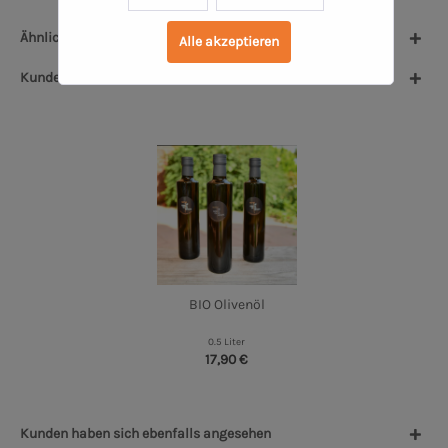
Ähnliche Artikel
Alle akzeptieren
Kunden kauften auch
BIO Olivenöl
0.5 Liter
17,90 €
Kunden haben sich ebenfalls angesehen