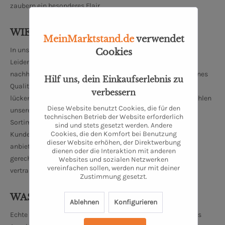
zaubern ein besonderes Flair.
WIE ARBEITEN WIR?
MeinMarktstand.de
verwendet
In unserer hauseigenen Manufaktur kreieren wir aus
Cookies
Leidenschaft, Überzeugung und aus Liebe zum Produkt
nachhaltige Kaffee- und Teekompositionen. Unser hauseigenes
Hilf uns, dein Einkaufserlebnis zu
Qualitätsmanagement garantiert zu jeder Erntephase eine
verbessern
lückenlose Rückstandsprüfung. Während dieser Prüfung wählen
Diese Website benutzt Cookies, die für den
unsere erfahrenen Mitarbeiter besondere Produkte für unser
technischen Betrieb der Website erforderlich
Sortiment aus. Auf diese Art und Weise können wir unseren
sind und stets gesetzt werden. Andere
Cookies, die den Komfort bei Benutzung
Kunden die besten Kaffee- und Teesorten aus aller Welt
dieser Website erhöhen, der Direktwerbung
anbieten. Um unseren hohen Qualitätsstandards dauerhaft
dienen oder die Interaktion mit anderen
gerecht zu werden arbeiten wir eng und ausschließlich mit
Websites und sozialen Netzwerken
vereinfachen sollen, werden nur mit deiner
vertrauenswürdigen Zulieferern zusammen.
Zustimmung gesetzt.
WAS BIETEN WIR AN?
Ablehnen
Konfigurieren
Echte Raritäten und regionale Köstlichkeiten bestimmen das