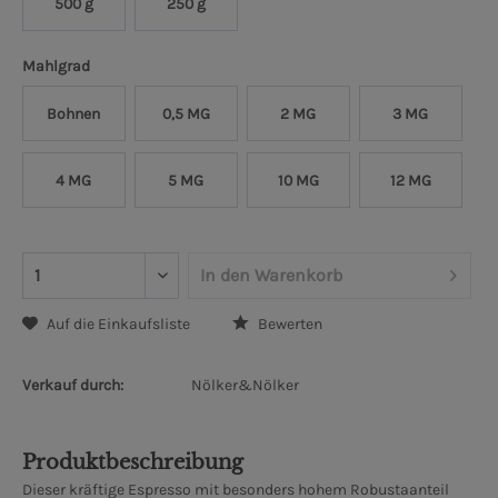
500 g
250 g
Mahlgrad
Bohnen
0,5 MG
2 MG
3 MG
4 MG
5 MG
10 MG
12 MG
In den
Warenkorb
Auf die Einkaufsliste
Bewerten
Verkauf durch:
Nölker&Nölker
Produktbeschreibung
Dieser kräftige Espresso mit besonders hohem Robustaanteil