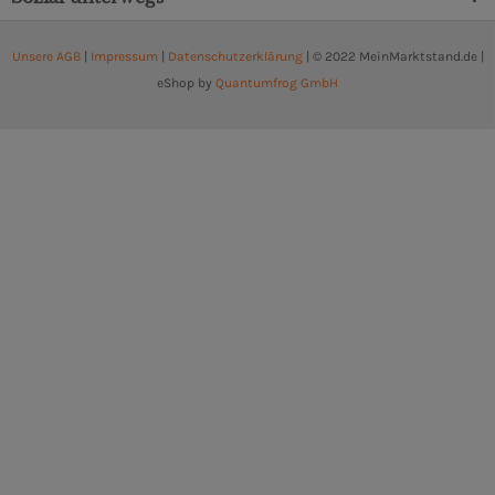
Unsere AGB
|
Impressum
|
Datenschutzerklärung
| © 2022 MeinMarktstand.de |
eShop by
Quantumfrog GmbH