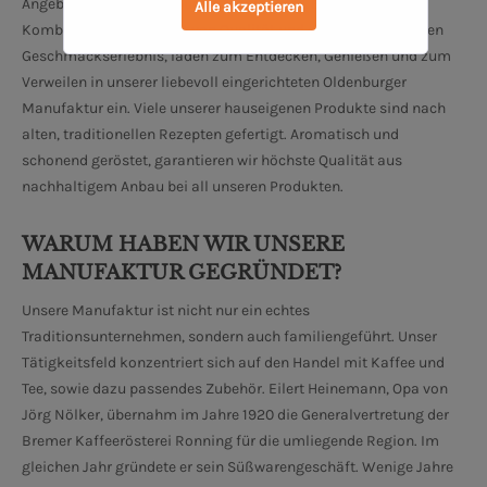
Angebot unserer Oldenburger Manufaktur. Einzigartige
Alle akzeptieren
Kombinationen, geprägt von Qualität und einem einzigartigen
Geschmackserlebnis, laden zum Entdecken, Genießen und zum
Verweilen in unserer liebevoll eingerichteten Oldenburger
Manufaktur ein. Viele unserer hauseigenen Produkte sind nach
alten, traditionellen Rezepten gefertigt. Aromatisch und
schonend geröstet, garantieren wir höchste Qualität aus
nachhaltigem Anbau bei all unseren Produkten.
WARUM HABEN WIR UNSERE
MANUFAKTUR GEGRÜNDET?
Unsere Manufaktur ist nicht nur ein echtes
Traditionsunternehmen, sondern auch familiengeführt. Unser
Tätigkeitsfeld konzentriert sich auf den Handel mit Kaffee und
Tee, sowie dazu passendes Zubehör. Eilert Heinemann, Opa von
Jörg Nölker, übernahm im Jahre 1920 die Generalvertretung der
Bremer Kaffeerösterei Ronning für die umliegende Region. Im
gleichen Jahr gründete er sein Süßwarengeschäft. Wenige Jahre