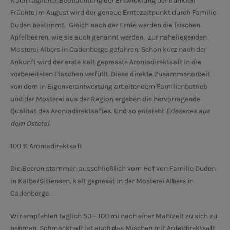
Nach täglicher Beobachtung der Entwicklung der dunklen
Früchte im August wird der genaue Erntezeitpunkt durch Familie
Duden bestimmt. Gleich nach der Ernte werden die frischen
Apfelbeeren, wie sie auch genannt werden, zur naheliegenden
Mosterei Albers in Cadenberge gefahren. Schon kurz nach der
Ankunft wird der erste kalt gepresste Aroniadirektsaft in die
vorbereiteten Flaschen verfüllt. Diese direkte Zusammenarbeit
von dem in Eigenverantwortung arbeitendem Familienbetrieb
und der Mosterei aus der Region ergeben die hervorragende
Qualität des Aroniadirektsaftes. Und so entsteht
Erlesenes aus
dem Ostetal
.
100 % Aroniadirektsaft
Die Beeren stammen ausschließlich vom Hof von Familie Duden
in Kalbe/Sittensen, kalt gepresst in der Mosterei Albers in
Cadenberge.
Wir empfehlen täglich 50 – 100 ml nach einer Mahlzeit zu sich zu
nehmen. Schmackhaft ist auch das Mischen mit Apfeldirektsaft