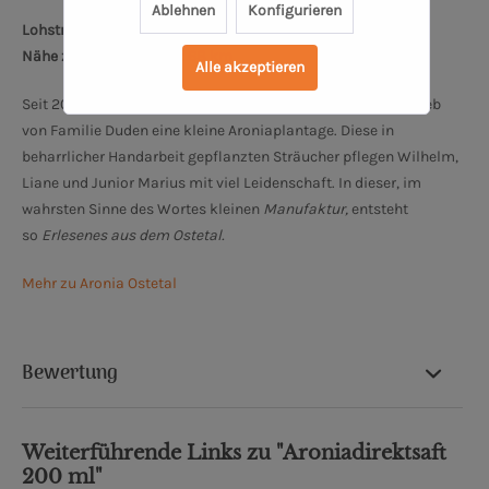
Ablehnen
Konfigurieren
Lohstraße 2, 27419 Kalbe
Nähe zum Bremer Dom: 68 km
Alle akzeptieren
Seit 2015 gehört zu dem landwirtschaftlichen Familienbetrieb
von Familie Duden eine kleine Aroniaplantage. Diese in
beharrlicher Handarbeit gepflanzten Sträucher pflegen Wilhelm,
Liane und Junior Marius mit viel Leidenschaft. In dieser, im
wahrsten Sinne des Wortes kleinen
Manufaktur,
entsteht
so
Erlesenes aus dem Ostetal.
Mehr zu Aronia Ostetal
Bewertung
Weiterführende Links zu "Aroniadirektsaft
200 ml"