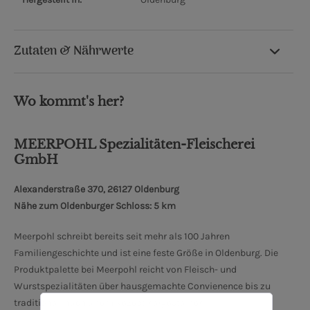
Zutaten & Nährwerte
Wo kommt's her?
MEERPOHL Spezialitäten-Fleischerei
GmbH
Alexanderstraße 370, 26127 Oldenburg
Nähe zum Oldenburger Schloss: 5 km
Meerpohl schreibt bereits seit mehr als 100 Jahren
Familiengeschichte und ist eine feste Größe in Oldenburg. Die
Produktpalette bei Meerpohl reicht von Fleisch- und
Wurstspezialitäten über hausgemachte Convienence bis zu
traditionell nach altem Rezept hergestellten