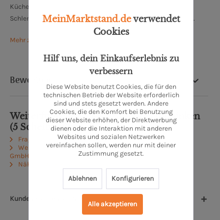
Küchenerzeugnissen. Traditionelle und moderne
MeinMarktstand.de
verwendet
Schlemmerküchenqualität findet man hier zu fairen Preisen.
Cookies
Mehr zu Meerpohl Spezialitäten-Fleischerei
Hilf uns, dein Einkaufserlebnis zu
verbessern
Bewertung
Diese Website benutzt Cookies, die für den
technischen Betrieb der Website erforderlich
sind und stets gesetzt werden. Andere
Cookies, die den Komfort bei Benutzung
Weiterführende Links zu "Bauernschinken
dieser Website erhöhen, der Direktwerbung
(5 Scheiben)"
dienen oder die Interaktion mit anderen
Websites und sozialen Netzwerken
Fragen zum Artikel?
vereinfachen sollen, werden nur mit deiner
Weitere Artikel von MEERPOHL Spezialitäten-Fleischerei
Zustimmung gesetzt.
GmbH
Näheres zum Produzenten
Ablehnen
Konfigurieren
Kunden kauften auch
Alle akzeptieren