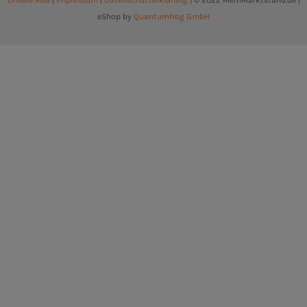
Unsere AGB
|
Impressum
|
Datenschutzerklärung
| © 2022 MeinMarktstand.de |
eShop by
Quantumfrog GmbH