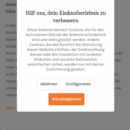
Bakenhuser Esch 8, 26197 Großenkneten
Nähe zum Oldenburger Schloss: 34 km
Hilf uns, dein Einkaufserlebnis zu
verbessern
In der Nähe von Oldenburg und Bremen, 10 km nördlich des
Diese Website benutzt Cookies, die für den
Autobahndreiecks Ahlhorner Heide, befindet sich der Biohof
technischen Betrieb der Website erforderlich
Bakenhus, ruhig und idyllisch gelegen im Naturpark
sind und stets gesetzt werden. Andere
Cookies, die den Komfort bei Benutzung
Wildeshauser Geest. Der Hof wird seit 1997 nach Naturland-
dieser Website erhöhen, der Direktwerbung
Richtlinien bewirtschaftet. Die Bakenhus Biofleisch GmbH wurde
dienen oder die Interaktion mit anderen
Websites und sozialen Netzwerken
2001 auf dem Biohof gegründet. Bis auf die Schlachtung, die bei
vereinfachen sollen, werden nur mit deiner
einer kleinen Landschlachterei im Nachbarort durchgeführt
Zustimmung gesetzt.
wird, findet die gesamte Produktion, von der Zerlegung bis zur
Verpackung in eigenen Räumlichkeiten statt. Kurzum: Hier gibt
Ablehnen
Konfigurieren
es keine langen Transportwege für Tiere und Produkte und keine
chemischen oder synthetischen Zusatzstoffe.
Alle akzeptieren
Mehr zum Biohof Bakenhus