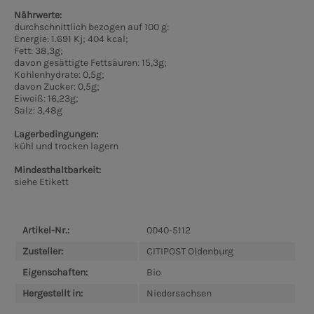
Nährwerte:
durchschnittlich bezogen auf 100 g:
Energie: 1.691 Kj; 404 kcal;
Fett: 38,3g;
davon gesättigte Fettsäuren: 15,3g;
Kohlenhydrate: 0,5g;
davon Zucker: 0,5g;
Eiweiß: 16,23g;
Salz: 3,48g
Lagerbedingungen:
kühl und trocken lagern
Mindesthaltbarkeit:
siehe Etikett
Artikel-Nr.:
0040-5112
Zusteller:
CITIPOST Oldenburg
Eigenschaften:
Bio
Hergestellt in:
Niedersachsen