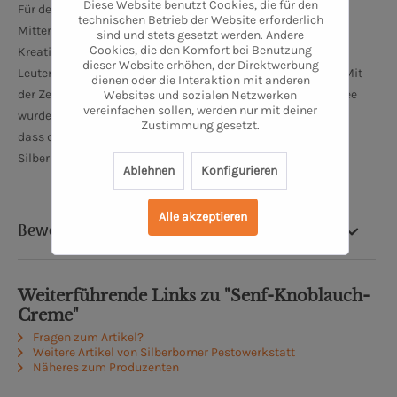
Diese Website benutzt Cookies, die für den
Für den Moment waren wir zufrieden mit unserem
technischen Betrieb der Website erforderlich
Mitternachtssnack, am nächsten Tag wollten wir unsere
sind und stets gesetzt werden. Andere
Cookies, die den Komfort bei Benutzung
Kreation jedoch noch leckerer machen und es auch anderen
dieser Website erhöhen, der Direktwerbung
Leuten ermöglichen in den Genuss des Pestos zu kommen. Mit
dienen oder die Interaktion mit anderen
der Zeit kamen weitere Sorten hinzu und aus der Schnapsidee
Websites und sozialen Netzwerken
vereinfachen sollen, werden nur mit deiner
wurde zunächst ein Kleingewerbe. Mit Stolz kann ich sagen,
Zustimmung gesetzt.
dass die Silberborner Pestowerktstatt mittlerweile nicht nur
Silberbornern ein Begriff ist.
Ablehnen
Konfigurieren
Alle akzeptieren
Bewertung
Weiterführende Links zu "Senf-Knoblauch-
Creme"
Fragen zum Artikel?
Weitere Artikel von Silberborner Pestowerkstatt
Näheres zum Produzenten